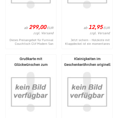
299,00
12,95
ab
ab
EUR
EUR
zzgl. Versand
zzgl. Versand
Dieses Preisangebot für Furnival
Jetzt sichern - Holzkiste mit
Couchtisch Clif Modern San
Klappdeckel ist ein momentanes
Remo Eiche Graphit entstammt
Angebot aus dem Webshop von
aus dem MÃ¶ ...
1a-Geschenk ...
Grußkarte mit
Kleinigkeiten im
Glückwünschen zum
Geschenkeröhrchen originell
Geburtstag oder für
verpacken - Pecunia ...
verschiedene ...