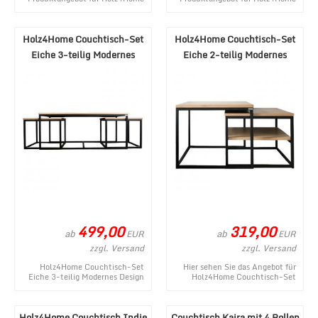
Couchtisch Connie mit
Couchtisch-Set MDF Sonoma 2-
Gitterablage Modern aus ...
teilig Modern aus ...
Holz4Home Couchtisch-Set
Holz4Home Couchtisch-Set
Eiche 3-teilig Modernes
Eiche 2-teilig Modernes
Design
Design
499,00
319,00
ab
ab
EUR
EUR
zzgl. Versand
zzgl. Versand
Holz4Home Couchtisch-Set
Hier sehen Sie das Angebot für
Eiche 3-teilig Modernes Design
Holz4Home Couchtisch-Set
ist ein topaktuelles Angebot im
Eiche 2-teilig Modernes Design
MÃ¶bel Lux ...
aus dem umfan ...
Holz4Home Couchtisch Indie
Couchtisch Kaira mit 4 Rollen