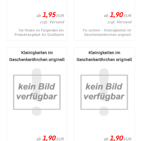
1,95
1,90
ab
ab
EUR
EUR
zzgl. Versand
zzgl. Versand
Sie finden im Folgenden ein
Fix sichern - Kleinigkeiten im
Produktangebot für Grußkarte
Geschenkeröhrchen originell
mit Glückwünschen zum
verpacken - Pecunia donum -
Geburtstag oder für v ...
ein neues Pro ...
Kleinigkeiten im
Kleinigkeiten im
Geschenkeröhrchen originell
Geschenkeröhrchen originell
verpacken - Gegenmi ...
verpacken - Wunderm ...
1,90
1,90
ab
ab
EUR
EUR