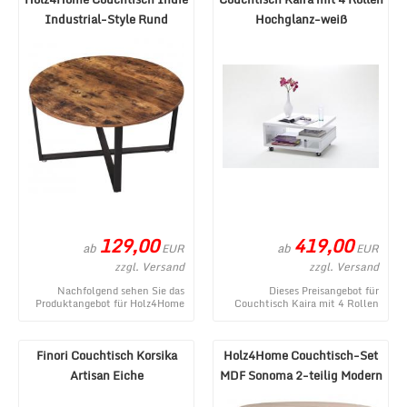
Industrial-Style Rund
Hochglanz-weiß
Modern
129,00
419,00
ab
ab
EUR
EUR
zzgl. Versand
zzgl. Versand
Nachfolgend sehen Sie das
Dieses Preisangebot für
Produktangebot für Holz4Home
Couchtisch Kaira mit 4 Rollen
Couchtisch Indie Industrial-
Hochglanz-weiß entstammt aus
Style Rund Modern ...
dem Internetshop ...
Finori Couchtisch Korsika
Holz4Home Couchtisch-Set
Artisan Eiche
MDF Sonoma 2-teilig Modern