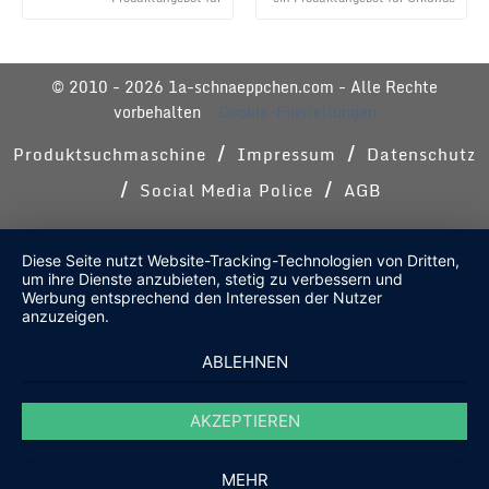
Kleinigkeiten im
zum Geburtstag - modern aus
Geschenkeröhrchen originell
dem umfangr ...
verpacken ...
© 2010 - 2026 1a-schnaeppchen.com - Alle Rechte
vorbehalten
Cookie-Einstellungen
/
/
Produktsuchmaschine
Impressum
Datenschutz
/
/
Social Media Police
AGB
Diese Seite nutzt Website-Tracking-Technologien von Dritten,
um ihre Dienste anzubieten, stetig zu verbessern und
Werbung entsprechend den Interessen der Nutzer
anzuzeigen.
ABLEHNEN
AKZEPTIEREN
MEHR