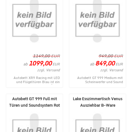
1149,00
EUR
949,00
EUR
1099,00
849,00
ab
ab
EUR
EUR
zzgl. Versand
zzgl. Versand
Autobett XR9 Racing mit LED
Autobett GT 999 Medium mit
und Flügeltüren Blau ist ein
Scheinwerfer und Sound
aktuelles Produkt im MÃ¶bel
Schwarz - ein topaktuelles
Lux Onlineshop ...
Produktangebot aus dem ...
Autobett GT 999 Full mit
Lake Esszimmertisch Venus
Türen und Soundsystem Rot
Ausziehbar B-Ware