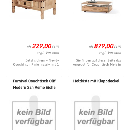
229,00
879,00
ab
ab
EUR
EUR
zzgl. Versand
zzgl. Versand
Jetzt sichern - Newty
Sie finden auf dieser Seite das
Couchtisch Pinie massiv mit 1
Angebot für Couchtisch Meja in
Schublade Honig ist ein
Ast-Eiche Bianco massiv aus
gegenwärtiges Produktang ...
dem viels ...
Furnival Couchtisch Clif
Holzkiste mit Klappdeckel
Modern San Remo Eiche
Graphit