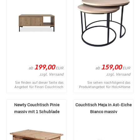
199,00
159,00
ab
ab
EUR
EUR
zzgl. Versand
zzgl. Versand
Sie finden auf dieser Seite das
Sie sehen nachfolgend das
Angebot für Finori Couchtisch
Produktangebot für Holz4Home
Korsika Artisan Eiche aus dem
Couchtisch-Set MDF Sonoma 2-
vielfält ...
teilig Modern aus ...
Newty Couchtisch Pinie
Couchtisch Meja in Ast-Eiche
massiv mit 1 Schublade
Bianco massiv
Honig