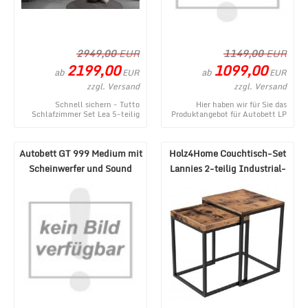
2949,00
EUR
1149,00
EUR
2199,00
1099,00
ab
ab
EUR
EUR
zzgl. Versand
zzgl. Versand
Schnell sichern - Tutto
Hier haben wir für Sie das
Schlafzimmer Set Lea 5-teilig
Produktangebot für Autobett LP
Creme/Grau 180x200 cm - ein
660 Roadster mit Flügeltüren
topaktuelles Produ ...
und Beleuchtu ...
Autobett GT 999 Medium mit
Holz4Home Couchtisch-Set
Scheinwerfer und Sound
Lannies 2-teilig Industrial-
Weiß
Style