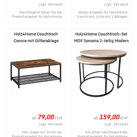
zzgl. Versand
zzgl. Versand
Nachfolgend sehen Sie das
Dieses Angebot für Holz4Home
Produktangebot für Holz4Home
Couchtisch Lillie mit 2 Ablagen
Couchtisch Indie Industrial-
Rund Modern stammt aus dem
Style Rund Modern ...
Online Shop ...
Holz4Home Couchtisch
Holz4Home Couchtisch-Set
Connie mit Gitterablage
MDF Sonoma 2-teilig Modern
Modern
79,00
159,00
ab
ab
EUR
EUR
zzgl. Versand
zzgl. Versand
Hier zeigen wir Ihnen ein
Sie sehen nachfolgend das
Produktangebot für Holz4Home
Produktangebot für Holz4Home