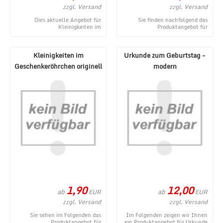
zzgl. Versand
zzgl. Versand
Dies aktuelle Angebot für
Sie finden nachfolgend das
Kleinigkeiten im
Produktangebot für
Geschenkeröhrchen originell
Kleinigkeiten im
verpacken - Gegenmittel stamm
Geschenkeröhrchen originell
...
verpacken ...
Kleinigkeiten im
Urkunde zum Geburtstag -
Geschenkeröhrchen originell
modern
verpacken - Erste H ...
1,90
12,00
ab
ab
EUR
EUR
zzgl. Versand
zzgl. Versand
Sie sehen im Folgenden das
Im Folgenden zeigen wir Ihnen
Produktangebot für
ein Produktangebot für Urkunde