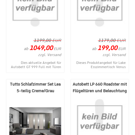
1199,00
EUR
1179,00
EUR
1049,00
199,00
ab
ab
EUR
EUR
zzgl. Versand
zzgl. Versand
Dies aktuelle Angebot für
Dieses Produktangebot für Lake
Autobett GT 999 Full mit Türen
Esszimmertisch Venus
und Soundsystem Rot
Ausziehbar B-Ware entstammt
entstammt aus dem MÃ¶be ...
aus dem MÃ¶bel Lux W ...
Tutto Schlafzimmer Set Lea
Autobett LP 660 Roadster mit
5-teilig Creme/Grau
Flügeltüren und Beleuchtung
180x200 cm
Weiß