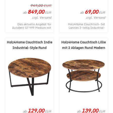
949,00
EUR
849,00
69,00
ab
ab
EUR
EUR
zzgl. Versand
zzgl. Versand
Dies aktuelle Angebot für
Holz4Home Couchtisch-Set
Autobett GT 999 Medium mit
Lannies 2-teilig Industrial-
Scheinwerfer und Sound Weiß
Style ist ein topaktuelles
entstammt aus dem W ...
Produkt aus dem Sho ...
Holz4Home Couchtisch Indie
Holz4Home Couchtisch Lillie
Industrial-Style Rund
mit 2 Ablagen Rund Modern
Modern
129,00
139,00
ab
ab
EUR
EUR