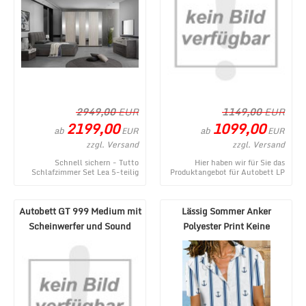
2949,00
EUR
1149,00
EUR
2199,00
1099,00
ab
ab
EUR
EUR
zzgl. Versand
zzgl. Versand
Schnell sichern - Tutto
Hier haben wir für Sie das
Schlafzimmer Set Lea 5-teilig
Produktangebot für Autobett LP
Creme/Grau 180x200 cm - ein
660 Roadster mit Flügeltüren
topaktuelles Produ ...
und Beleuchtu ...
Autobett GT 999 Medium mit
Lässig Sommer Anker
Scheinwerfer und Sound
Polyester Print Keine
Weiß
Elastizität Regelmäßig ...