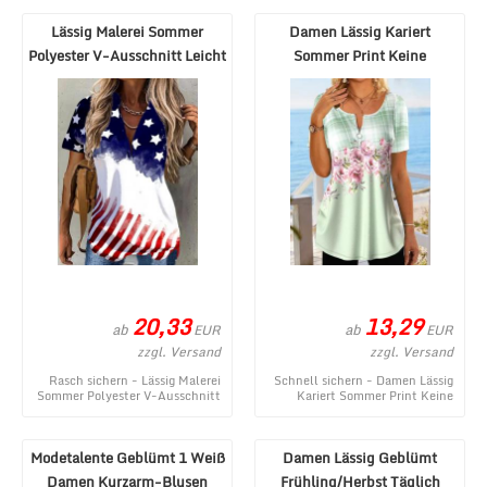
Jersey Kurzarm Re ...
Regelmä ...
Lässig Malerei Sommer
Damen Lässig Kariert
Polyester V-Ausschnitt Leicht
Sommer Print Keine
Keine Elasti ...
Elastizität Weit Jersey ...
20,33
13,29
ab
ab
EUR
EUR
zzgl. Versand
zzgl. Versand
Rasch sichern - Lässig Malerei
Schnell sichern - Damen Lässig
Sommer Polyester V-Ausschnitt
Kariert Sommer Print Keine
Leicht Keine Elastizität Passen
Elastizität Weit Jersey Kurzarm
Regelmä ...
Lang Shirt ...
Modetalente Geblümt 1 Weiß
Damen Lässig Geblümt
Damen Kurzarm-Blusen
Frühling/Herbst Täglich