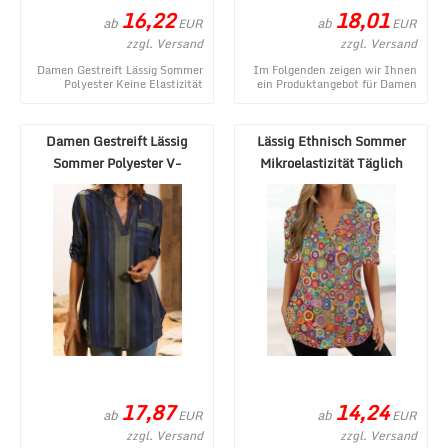
16,22
18,01
ab
ab
EUR
EUR
zzgl. Versand
zzgl. Versand
Damen Gestreift Lässig Sommer
Im Folgenden zeigen wir Ihnen
Polyester Keine Elastizität
ein Produktangebot für Damen
Täglich Weit Kurzarm
Gestreift Lässig Frühling/Herbst
Regelmäßig Bluse - e ...
Print Ke ...
Damen Gestreift Lässig
Lässig Ethnisch Sommer
Sommer Polyester V-
Mikroelastizität Täglich
Ausschnitt Schnalle Mi ...
Jersey Kurzarm X ...
17,87
14,24
ab
ab
EUR
EUR
zzgl. Versand
zzgl. Versand