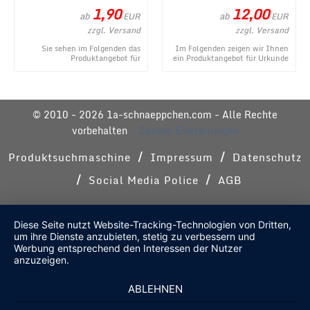
1,90
12,00
ab
ab
EUR
EUR
zzgl. Versand
zzgl. Versand
Sie sehen im Folgenden das
Im Folgenden zeigen wir Ihnen
Produktangebot für
ein Produktangebot für Urkunde
Kleinigkeiten im
zum Geburtstag - modern aus
Geschenkeröhrchen originell
dem umfangr ...
verpacken ...
© 2010 - 2026 1a-schnaeppchen.com - Alle Rechte
vorbehalten
Cookie-Einstellungen
/
/
Produktsuchmaschine
Impressum
Datenschutz
/
/
Social Media Police
AGB
Diese Seite nutzt Website-Tracking-Technologien von Dritten,
um ihre Dienste anzubieten, stetig zu verbessern und
Werbung entsprechend den Interessen der Nutzer
anzuzeigen.
ABLEHNEN