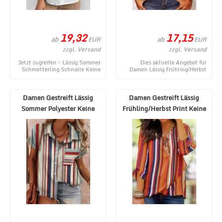
19,32
17,15
ab
ab
EUR
EUR
zzgl. Versand
zzgl. Versand
Jetzt zugreifen - Lässig Sommer
Dies aktuelle Angebot für
Schmetterling Schnalle Keine
Damen Lässig Frühling/Herbst
Elastizität Kurzarm Schalkragen
Schmetterling Print
Regelmä ...
Mikroelastizität Täglich ...
Damen Gestreift Lässig
Damen Gestreift Lässig
Sommer Polyester Keine
Frühling/Herbst Print Keine
Elastizität Täglic ...
Elastizität W ...