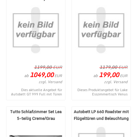
1199,00
EUR
1179,00
EUR
1049,00
199,00
ab
ab
EUR
EUR
zzgl. Versand
zzgl. Versand
Dies aktuelle Angebot für
Dieses Produktangebot für Lake
Autobett GT 999 Full mit Türen
Esszimmertisch Venus
und Soundsystem Rot
Ausziehbar B-Ware entstammt
entstammt aus dem MÃ¶be ...
aus dem MÃ¶bel Lux W ...
Tutto Schlafzimmer Set Lea
Autobett LP 660 Roadster mit
5-teilig Creme/Grau
Flügeltüren und Beleuchtung
180x200 cm
Weiß