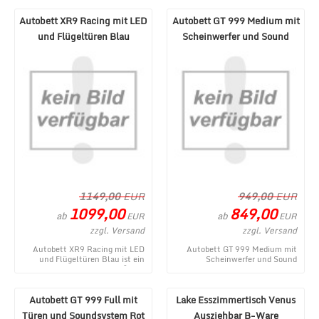
Autobett XR9 Racing mit LED
Autobett GT 999 Medium mit
und Flügeltüren Blau
Scheinwerfer und Sound
Schwarz
1149,00
EUR
949,00
EUR
1099,00
849,00
ab
ab
EUR
EUR
zzgl. Versand
zzgl. Versand
Autobett XR9 Racing mit LED
Autobett GT 999 Medium mit
und Flügeltüren Blau ist ein
Scheinwerfer und Sound
aktuelles Produkt im MÃ¶bel
Schwarz - ein topaktuelles
Lux Onlineshop ...
Produktangebot aus dem ...
Autobett GT 999 Full mit
Lake Esszimmertisch Venus
Türen und Soundsystem Rot
Ausziehbar B-Ware