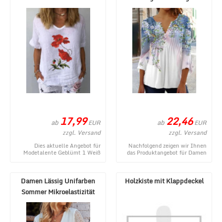
Leinen Baumwolle ...
Jersey Mittellang A ...
17,99
22,46
ab
ab
EUR
EUR
zzgl. Versand
zzgl. Versand
Dies aktuelle Angebot für
Nachfolgend zeigen wir Ihnen
Modetalente Geblümt 1 Weiß
das Produktangebot für Damen
Damen Kurzarm-Blusen Leinen
Lässig Geblümt Frühling/Herbst
Baumwolle V-Ausschn ...
Täglich Jer ...
Damen Lässig Unifarben
Holzkiste mit Klappdeckel
Sommer Mikroelastizität
Täglich Weit Spit ...