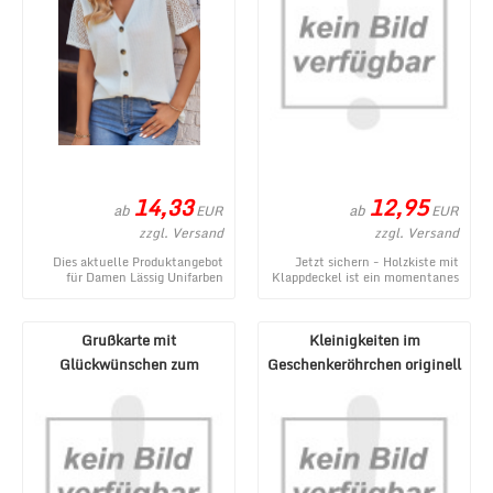
14,33
12,95
ab
ab
EUR
EUR
zzgl. Versand
zzgl. Versand
Dies aktuelle Produktangebot
Jetzt sichern - Holzkiste mit
für Damen Lässig Unifarben
Klappdeckel ist ein momentanes
Sommer Mikroelastizität Täglich
Angebot aus dem Webshop von
Weit Spitze ...
1a-Geschenk ...
Grußkarte mit
Kleinigkeiten im
Glückwünschen zum
Geschenkeröhrchen originell
Geburtstag oder für
verpacken - Pecunia ...
verschiedene ...