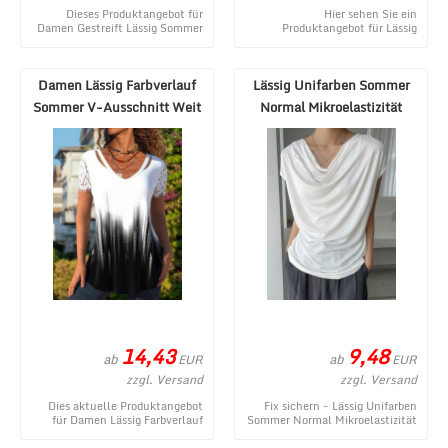
Dieses Produktangebot für
Hier sehen Sie ein
Damen Gestreift Lässig Sommer
Produktangebot für Lässig
Polyester V-Ausschnitt
Ethnisch Sommer
Schnalle Mikroelastiz ...
Mikroelastizität Täglich Jersey
Kurzarm ...
Damen Lässig Farbverlauf
Lässig Unifarben Sommer
Sommer V-Ausschnitt Weit
Normal Mikroelastizität
Jersey Kurzarm ...
Täglich Flügelär ...
14,43
9,48
ab
ab
EUR
EUR
zzgl. Versand
zzgl. Versand
Dies aktuelle Produktangebot
Fix sichern - Lässig Unifarben
für Damen Lässig Farbverlauf
Sommer Normal Mikroelastizität
Sommer V-Ausschnitt Weit
Täglich Flügelärmel Mittellang