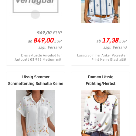
949,00
EUR
849,00
17,38
ab
ab
EUR
EUR
zzgl. Versand
zzgl. Versand
Dies aktuelle Angebot für
Lässig Sommer Anker Polyester
Autobett GT 999 Medium mit
Print Keine Elastizität
Scheinwerfer und Sound Weiß
Regelmäßig H-Linie Regelmäßig
entstammt aus dem W ...
Bluse für Damen ...
Lässig Sommer
Damen Lässig
Schmetterling Schnalle Keine
Frühling/Herbst
Elastizität Kurzarm S ...
Schmetterling Print
Mikroelastizitä ...