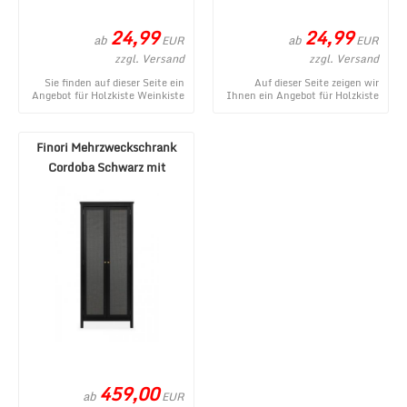
24,99
24,99
ab
ab
EUR
EUR
zzgl. Versand
zzgl. Versand
Sie finden auf dieser Seite ein
Auf dieser Seite zeigen wir
Angebot für Holzkiste Weinkiste
Ihnen ein Angebot für Holzkiste
geflammt Dekoration von
Weinkiste natur Dekoration von
holz4home au ...
holz4home ...
Finori Mehrzweckschrank
Cordoba Schwarz mit
"Nobel"-Ge ...
459,00
ab
EUR