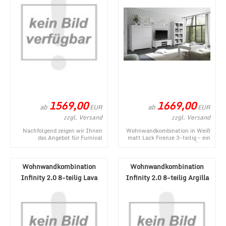
1569,00
1669,00
ab
ab
EUR
EUR
zzgl. Versand
zzgl. Versand
Nachfolgend zeigen wir Ihnen
Wohnwandkombination in Weiß
das Angebot für Furnival
matt Lack Firenze 3-teilig - ein
Wohnzimmer-Set Justine
topaktuelles Produkt im MÃ¶bel
Weiß/Weiß Hochglanz 5-t ...
Lux Sho ...
Wohnwandkombination
Wohnwandkombination
Infinity 2.0 8-teilig Lava
Infinity 2.0 8-teilig Argilla
Mercure NB
Eiche/Cadiz NB