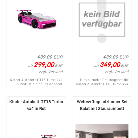
439,00
EUR
439,00
EUR
299,00
349,00
ab
ab
EUR
EUR
zzgl. Versand
zzgl. Versand
Kinder Autobett GT18 Turbo 4x4
Dies aktuelle Preisangebot für
in Pink ist ein neues Angebot
Kinder Autobett GT18 Turbo 4x4
aus dem MÃ¶bel Lux
in Schwarz stammt aus dem
Internetshop. ...
MÃ¶bel Lux W ...
Kinder Autobett GT18 Turbo
Weltew Jugendzimmer Set
4x4 in Rot
Balat mit Stauraumbett
120x200 cm