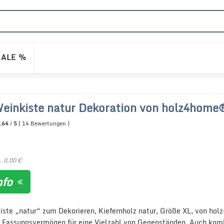
SALE %
Weinkiste natur Dekoration von holz4home
.64
/
5
(
14
Bewertungen
)
. 0,00 €
nfo
kiste „natur“ zum Dekorieren, Kiefernholz natur, Größe XL, von
n Fassungsvermögen für eine Vielzahl von Gegenständen. Auch kombi