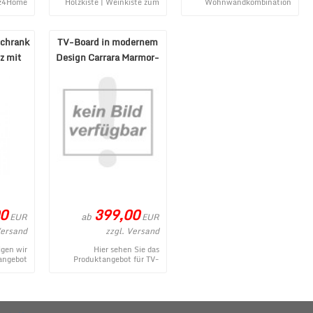
lz4Home
Holzkiste | Weinkiste zum
Wohnwandkombination
zkiste |
Dekorieren ist ein
Infinity 2.0 8-teilig Lava
iere ...
topaktuelles Produkt aus
Mercure NB entstammt aus
dem MÃ¶b ...
dem Onlin ...
schrank
TV-Board in modernem
z mit
Design Carrara Marmor-
..
Optik Weiß 2-trg
0
399,00
ab
EUR
EUR
Versand
zzgl. Versand
gen wir
Hier sehen Sie das
angebot
Produktangebot für TV-
ür Finori
Board in modernem Design
Cordoba
Carrara Marmor-Optik Weiß
 &qu ...
2-trg au ...