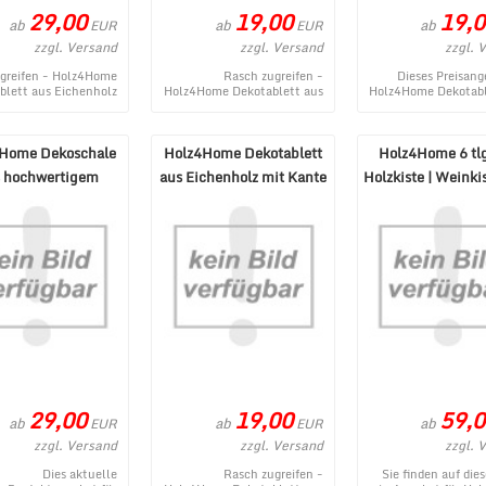
29,00
19,00
19,0
ab
ab
ab
EUR
EUR
zzgl. Versand
zzgl. Versand
zzgl. 
ugreifen - Holz4Home
Rasch zugreifen -
Dieses Preisang
blett aus Eichenholz
Holz4Home Dekotablett aus
Holz4Home Dekotabl
mit Kante oval - ein
Eichenholz mit Kante rund
Eichenholz mit Kant
momentanes
- ein momentanes
entstammt aus de
Produktangebot ...
Produktangebo ...
Home Dekoschale
Holz4Home Dekotablett
Holz4Home 6 tlg
 hochwertigem
aus Eichenholz mit Kante
Holzkiste | Weinki
Eschenholz
rund
Dekorieren
29,00
19,00
59,0
ab
ab
ab
EUR
EUR
zzgl. Versand
zzgl. Versand
zzgl. 
Dies aktuelle
Rasch zugreifen -
Sie finden auf dies