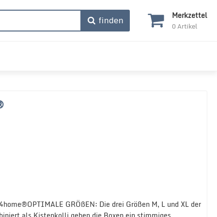
Merkzettel
finden
0
Artikel
®
 holz4home®OPTIMALE GRÖßEN: Die drei Größen M, L und XL der
niert als Kistenkolli geben die Boxen ein stimmiges