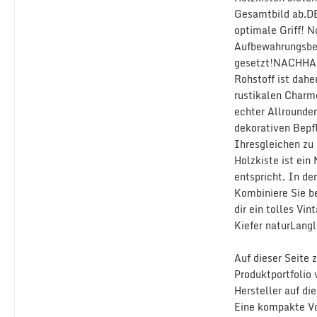
Gesamtbild ab.DE
optimale Griff! 
Aufbewahrungsbeh
gesetzt!NACHHALT
Rohstoff ist dah
rustikalen Charme
echter Allrounder
dekorativen Bepfl
Ihresgleichen zu
Holzkiste ist ein
entspricht. In d
Kombiniere Sie be
dir ein tolles V
Kiefer naturLang
Auf dieser Seite
Produktportfolio
Hersteller auf di
Eine kompakte Vo