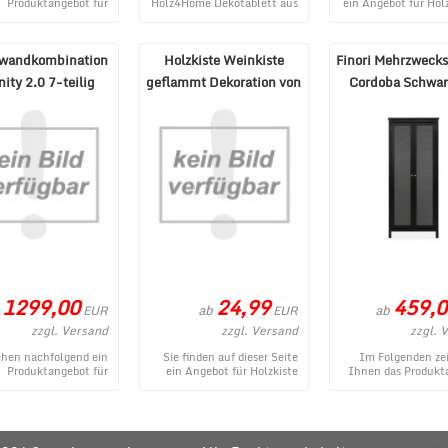
Produktangebot für
Holz4Home Dekotablett aus
ein Angebot für Ho
Home Dekoschale aus
Eichenholz mit Kante rund
6 tlg. Set Hol
wertigem Eschenholz
- ein momentanes
Weinkiste zum Dekor
mmt aus dem MÃ¶ ...
Produktangebo ...
wandkombination
Holzkiste Weinkiste
Finori Mehrzweck
nity 2.0 7-teilig
geflammt Dekoration von
Cordoba Schwar
sia Gesso Piombo
holz4home
"Nobel"-Ge .
1299,00
24,99
459,0
ab
ab
EUR
EUR
zzgl. Versand
zzgl. Versand
zzgl. 
ehen nachfolgend ein
Sie finden auf dieser Seite
Im Folgenden zei
Produktangebot für
ein Angebot für Holzkiste
Ihnen das Produkt
hnwandkombination
Weinkiste geflammt
f
y 2.0 7-teilig Ardesia
Dekoration von holz4home
Mehrzweckschrank 
Gesso ...
au ...
Schwarz mit