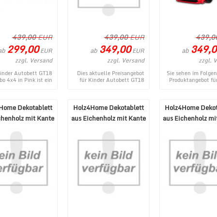
439,00
EUR
439,00
EUR
439,0
299,00
349,00
349,0
ab
ab
ab
EUR
EUR
zzgl. Versand
zzgl. Versand
zzgl. 
inder Autobett GT18
Dies aktuelle Preisangebot
Sie sehen im Folge
bo 4x4 in Pink ist ein
für Kinder Autobett GT18
Produktangebot fü
ues Angebot aus dem
Turbo 4x4 in Schwarz
Autobett GT18 Turbo
l Lux Internetshop.
stammt aus dem MÃ¶bel
Rot aus dem umfa
...
Lux W ...
Home Dekotablett
Holz4Home Dekotablett
Holz4Home Dekot
chenholz mit Kante
aus Eichenholz mit Kante
aus Eichenholz mi
oval
rund
eckig