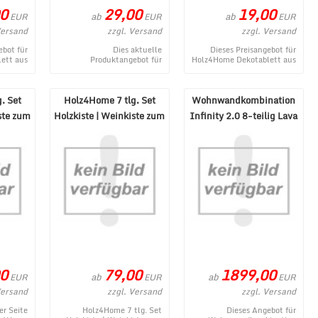
0
29,00
19,00
ab
ab
EUR
EUR
EUR
Versand
zzgl. Versand
zzgl. Versand
ebot für
Dies aktuelle
Dieses Preisangebot für
ett aus
Produktangebot für
Holz4Home Dekotablett aus
e eckig
Holz4Home Dekoschale aus
Eichenholz mit Kante eckig
m MÃ¶be
hochwertigem Eschenholz
entstammt aus dem MÃ¶be
...
stammt aus dem MÃ¶ ...
...
. Set
Holz4Home 7 tlg. Set
Wohnwandkombination
ste zum
Holzkiste | Weinkiste zum
Infinity 2.0 8-teilig Lava
Dekorieren
Mercure NB
0
79,00
1899,00
ab
ab
EUR
EUR
EUR
Versand
zzgl. Versand
zzgl. Versand
er Seite
Holz4Home 7 tlg. Set
Dieses Angebot für