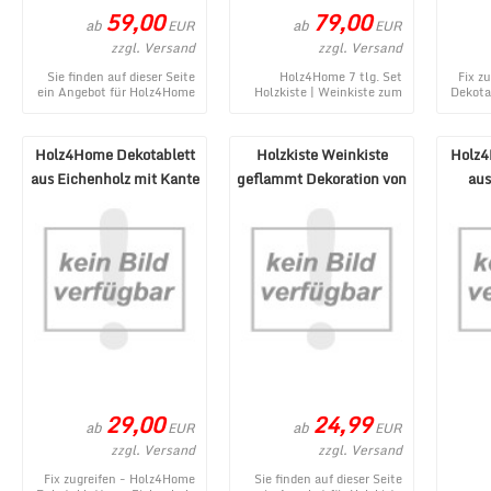
59,00
79,00
ab
ab
EUR
EUR
zzgl. Versand
zzgl. Versand
Sie finden auf dieser Seite
Holz4Home 7 tlg. Set
Fix z
ein Angebot für Holz4Home
Holzkiste | Weinkiste zum
Dekota
6 tlg. Set Holzkiste |
Dekorieren ist ein
Weinkiste zum Dekoriere ...
topaktuelles Produkt aus
dem MÃ¶b ...
Holz4Home Dekotablett
Holzkiste Weinkiste
Holz4
aus Eichenholz mit Kante
geflammt Dekoration von
aus
oval
holz4home
29,00
24,99
ab
ab
EUR
EUR
zzgl. Versand
zzgl. Versand
Fix zugreifen - Holz4Home
Sie finden auf dieser Seite