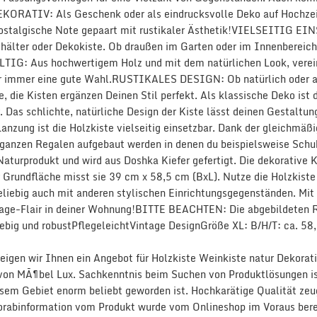
KORATIV: Als Geschenk oder als eindrucksvolle Deko auf Hochzeit
Nostalgische Note gepaart mit rustikaler Ästhetik!VIELSEITIG EI
älter oder Dekokiste. Ob draußen im Garten oder im Innenbereich:
IG: Aus hochwertigem Holz und mit dem natürlichen Look, vereint
er immer eine gute Wahl.RUSTIKALES DESIGN: Ob natürlich oder al
, die Kisten ergänzen Deinen Stil perfekt. Als klassische Deko ist 
. Das schlichte, natürliche Design der Kiste lässt deinen Gestaltun
anzung ist die Holzkiste vielseitig einsetzbar. Dank der gleichmäßi
 ganzen Regalen aufgebaut werden in denen du beispielsweise Schu
 Naturprodukt und wird aus Doshka Kiefer gefertigt. Die dekorative 
er Grundfläche misst sie 39 cm x 58,5 cm (BxL). Nutze die Holzkis
liebig auch mit anderen stylischen Einrichtungsgegenständen. Mit d
intage-Flair in deiner Wohnung!BITTE BEACHTEN: Die abgebildeten 
lebig und robustPflegeleichtVintage DesignGröße XL: B/H/T: ca. 5
 zeigen wir Ihnen ein Angebot für Holzkiste Weinkiste natur Dekor
 von MÃ¶bel Lux. Sachkenntnis beim Suchen von Produktlösungen ist
esem Gebiet enorm beliebt geworden ist. Hochkarätige Qualität zeu
rabinformation vom Produkt wurde vom Onlineshop im Voraus berei