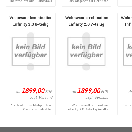
Dekotablett aus Eichenholz
ein Angebot für Holzkiste
mit Kante oval - ein
Weinkiste geflammt
Holz4
momentanes
Dekoration von holz4home
hoch
Produktangebot ...
au ...
sta
Wohnwandkombination
Wohnwandkombination
Wohn
Infinity 2.0 8-teilig
Infinity 2.0 7-teilig
Infi
Argilla Eiche/Cadiz NB
Argilla Lava Mercure N ...
Arde
1899,00
1399,00
ab
ab
ab
EUR
EUR
zzgl. Versand
zzgl. Versand
Sie finden nachfolgend das
Wohnwandkombination
Sie s
Produktangebot für
Infinity 2.0 7-teilig Argilla
Wohnwandkombination
Lava Mercure NB ist ein
Wo
Infinity 2.0 8-teilig Argilla
gegenwärtiges Produkt im ...
Infinit
Eich ...