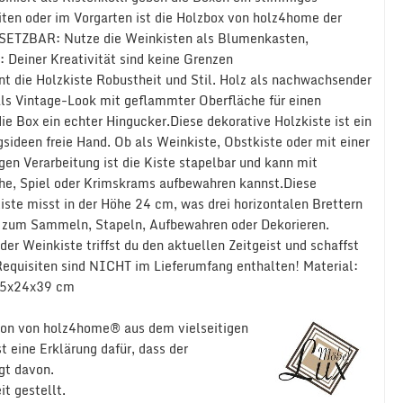
en oder im Vorgarten ist die Holzbox von holz4home der
NSETZBAR: Nutze die Weinkisten als Blumenkasten,
 Deiner Kreativität sind keine Grenzen
 die Holzkiste Robustheit und Stil. Holz als nachwachsender
s Vintage-Look mit geflammter Oberfläche für einen
die Box ein echter Hingucker.Diese dekorative Holzkiste ist ein
gsideen freie Hand. Ob als Weinkiste, Obstkiste oder mit einer
gen Verarbeitung ist die Kiste stapelbar und kann mit
he, Spiel oder Krimskrams aufbewahren kannst.Diese
Kiste misst in der Höhe 24 cm, was drei horizontalen Brettern
te zum Sammeln, Stapeln, Aufbewahren oder Dekorieren.
er Weinkiste triffst du den aktuellen Zeitgeist und schaffst
Requisiten sind NICHT im Lieferumfang enthalten! Material:
8,5x24x39 cm
ation von holz4home® aus dem vielseitigen
 eine Erklärung dafür, dass der
gt davon.
t gestellt.