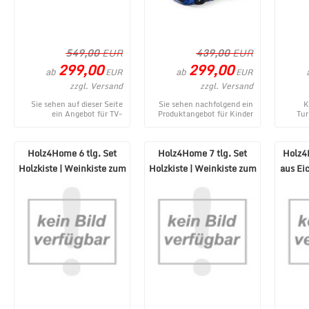
549,00
EUR
439,00
EUR
299,00
299,00
ab
ab
EUR
EUR
zzgl. Versand
zzgl. Versand
Sie sehen auf dieser Seite
Sie sehen nachfolgend ein
K
ein Angebot für TV-
Produktangebot für Kinder
Tur
Lowboard Tanami in Weiß
Autobett GT18 Turbo 4x4 in
ne
mit Eiche Natur aus dem
Blau aus dem umfangre ...
MÃ¶be
vielfä ...
Holz4Home 6 tlg. Set
Holz4Home 7 tlg. Set
Holz4
Holzkiste | Weinkiste zum
Holzkiste | Weinkiste zum
aus Ei
Dekorieren
Dekorieren