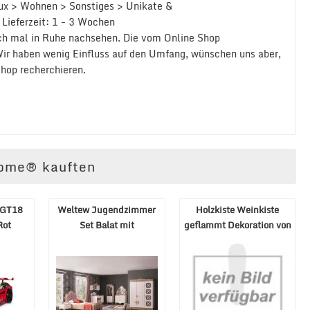
ux > Wohnen > Sonstiges > Unikate &
 Lieferzeit: 1 - 3 Wochen
och mal in Ruhe nachsehen. Die vom Online Shop
Wir haben wenig Einfluss auf den Umfang, wünschen uns aber,
hop recherchieren.
4home® kauften
 GT18
Weltew Jugendzimmer
Holzkiste Weinkiste
Rot
Set Balat mit
geflammt Dekoration von
Stauraumbett 120x200
holz4home
cm