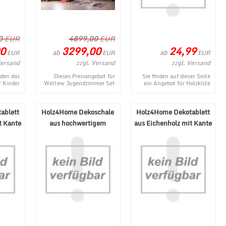
0
EUR
4899,00
EUR
0
3299,00
24,99
ab
ab
EUR
EUR
EUR
Versand
zzgl. Versand
zzgl. Versand
nden das
Dieses Preisangebot für
Sie finden auf dieser Seite
r Kinder
Weltew Jugendzimmer Set
ein Angebot für Holzkiste
 4x4 in
Balat mit Stauraumbett
Weinkiste geflammt
ngre ...
120x200 cm entstammt
Dekoration von holz4home
aus dem ...
au ...
ablett
Holz4Home Dekoschale
Holz4Home Dekotablett
t Kante
aus hochwertigem
aus Eichenholz mit Kante
Eschenholz
eckig