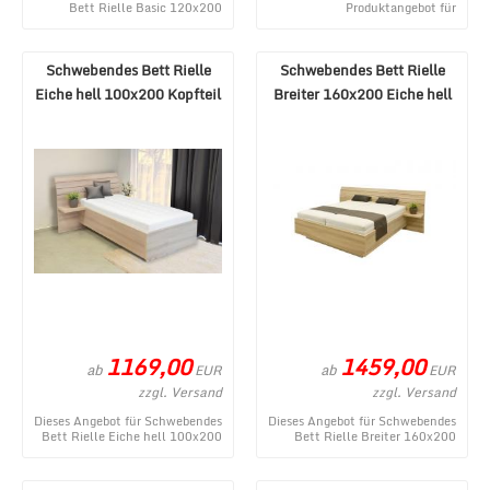
Bett Rielle Basic 120x200
Produktangebot für
Akazie ist ein neues
Schwebendes Bett Rielle B
Produktangebot aus dem ...
140x190 Eiche Schwarz Rechts
...
Schwebendes Bett Rielle
Schwebendes Bett Rielle
Eiche hell 100x200 Kopfteil
Breiter 160x200 Eiche hell
links
1169,00
1459,00
ab
ab
EUR
EUR
zzgl. Versand
zzgl. Versand
Dieses Angebot für Schwebendes
Dieses Angebot für Schwebendes
Bett Rielle Eiche hell 100x200
Bett Rielle Breiter 160x200
Kopfteil links entstammt aus
Eiche hell entstammt aus dem
dem Shop ...
MÃ¶bel Lux O ...