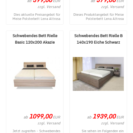
ab
ab
EUR
EUR
zzgl. Versand
zzgl. Versand
Dies aktuelle Preisangebot für
Dieses Produktangebot für Meise
Meise Polsterbett Lena Altrosa
Polsterbett Lena Altrosa
140x200 cm stammt aus dem
120x200 cm stammt aus dem
Shop von MÃ¶ ...
Webshop von MÃ¶be ...
Schwebendes Bett Rielle
Schwebendes Bett Rielle B
Basic 120x200 Akazie
140x190 Eiche Schwarz
Rechts
1099,00
1939,00
ab
ab
EUR
EUR
zzgl. Versand
zzgl. Versand
Jetzt zugreifen - Schwebendes
Sie sehen im Folgenden ein