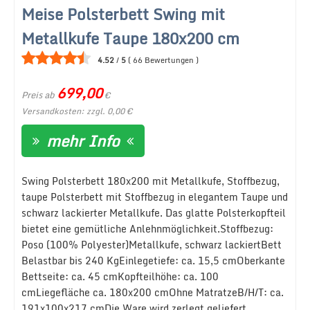
Meise Polsterbett Swing mit
Metallkufe Taupe 180x200 cm
4.52
/
5
(
66
Bewertungen
)
699,00
Preis ab
€
Versandkosten: zzgl. 0,00 €
mehr Info
Swing Polsterbett 180x200 mit Metallkufe, Stoffbezug,
taupe Polsterbett mit Stoffbezug in elegantem Taupe und
schwarz lackierter Metallkufe. Das glatte Polsterkopfteil
bietet eine gemütliche Anlehnmöglichkeit.Stoffbezug:
Poso (100% Polyester)Metallkufe, schwarz lackiertBett
Belastbar bis 240 KgEinlegetiefe: ca. 15,5 cmOberkante
Bettseite: ca. 45 cmKopfteilhöhe: ca. 100
cmLiegefläche ca. 180x200 cmOhne MatratzeB/H/T: ca.
191x100x217 cmDie Ware wird zerlegt geliefert.