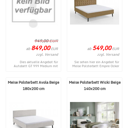
949,00
EUR
849,00
549,00
ab
ab
EUR
EUR
zzgl. Versand
zzgl. Versand
Dies aktuelle Angebot für
Sie sehen hier ein Angebot für
Autobett GT 999 Medium mit
Meise Polsterbett Empire Ocker
Scheinwerfer und Sound Weiß
180x200 cm aus dem
entstammt aus dem W ...
umfangreichen Waren ...
Meise Polsterbett Avola Beige
Meise Polsterbett Wicki Beige
180x200 cm
140x200 cm