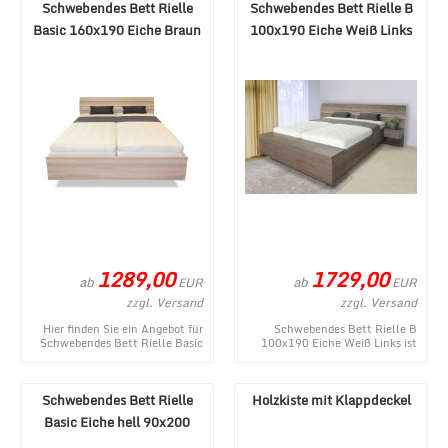
Schwebendes Bett Rielle
Schwebendes Bett Rielle B
Basic 160x190 Eiche Braun
100x190 Eiche Weiß Links
1289,00
1729,00
ab
ab
EUR
EUR
zzgl. Versand
zzgl. Versand
Hier finden Sie ein Angebot für
Schwebendes Bett Rielle B
Schwebendes Bett Rielle Basic
100x190 Eiche Weiß Links ist
160x190 Eiche Braun aus dem
ein neues Angebot aus dem
umfangreic ...
Webshop von MÃ¶bel ...
Schwebendes Bett Rielle
Holzkiste mit Klappdeckel
Basic Eiche hell 90x200