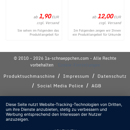
1,90
12,00
ab
ab
EUR
EUR
zzgl. Versand
zzgl. Versand
Sie sehen im Folgenden das
Im Folgenden zeigen wir Ihnen
Produktangebot für
ein Produktangebot für Urkunde
Kleinigkeiten im
zum Geburtstag - modern aus
Geschenkeröhrchen originell
dem umfangr ...
verpacken ...
© 2010 - 2026 1a-schnaeppchen.com - Alle Rechte
vorbehalten
Cookie-Einstellungen
/
/
Produktsuchmaschine
Impressum
Datenschutz
/
/
Social Media Police
AGB
Diese Seite nutzt Website-Tracking-Technologien von Dritten,
um ihre Dienste anzubieten, stetig zu verbessern und
Werbung entsprechend den Interessen der Nutzer
anzuzeigen.