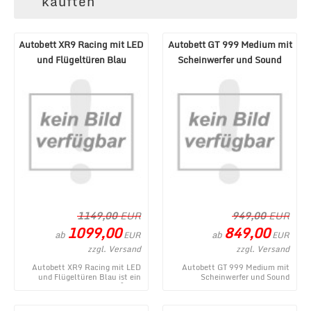
kauften
Autobett XR9 Racing mit LED
Autobett GT 999 Medium mit
und Flügeltüren Blau
Scheinwerfer und Sound
Schwarz
1149,00
EUR
949,00
EUR
1099,00
849,00
ab
ab
EUR
EUR
zzgl. Versand
zzgl. Versand
Autobett XR9 Racing mit LED
Autobett GT 999 Medium mit
und Flügeltüren Blau ist ein
Scheinwerfer und Sound
aktuelles Produkt im MÃ¶bel
Schwarz - ein topaktuelles
Lux Onlineshop ...
Produktangebot aus dem ...