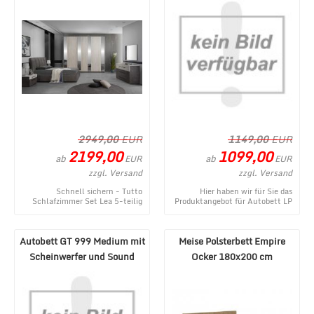
2949,00
EUR
1149,00
EUR
2199,00
1099,00
ab
ab
EUR
EUR
zzgl. Versand
zzgl. Versand
Schnell sichern - Tutto
Hier haben wir für Sie das
Schlafzimmer Set Lea 5-teilig
Produktangebot für Autobett LP
Creme/Grau 180x200 cm - ein
660 Roadster mit Flügeltüren
topaktuelles Produ ...
und Beleuchtu ...
Autobett GT 999 Medium mit
Meise Polsterbett Empire
Scheinwerfer und Sound
Ocker 180x200 cm
Weiß