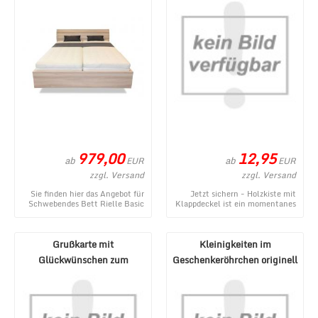
979,00
12,95
ab
ab
EUR
EUR
zzgl. Versand
zzgl. Versand
Sie finden hier das Angebot für
Jetzt sichern - Holzkiste mit
Schwebendes Bett Rielle Basic
Klappdeckel ist ein momentanes
Eiche hell 90x200 aus dem
Angebot aus dem Webshop von
vielseitigen ...
1a-Geschenk ...
Grußkarte mit
Kleinigkeiten im
Glückwünschen zum
Geschenkeröhrchen originell
Geburtstag oder für
verpacken - Pecunia ...
verschiedene ...