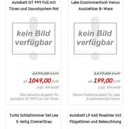
Autobett GT 999 Full mit
Lake Esszimmertisch Venus
Türen und Soundsystem Rot
Ausziehbar B-Ware
1199,00
EUR
1179,00
EUR
1049,00
199,00
ab
ab
EUR
EUR
zzgl. Versand
zzgl. Versand
Dies aktuelle Angebot für
Dieses Produktangebot für Lake
Autobett GT 999 Full mit Türen
Esszimmertisch Venus
und Soundsystem Rot
Ausziehbar B-Ware entstammt
entstammt aus dem MÃ¶be ...
aus dem MÃ¶bel Lux W ...
Tutto Schlafzimmer Set Lea
Autobett LP 660 Roadster mit
5-teilig Creme/Grau
Flügeltüren und Beleuchtung
180x200 cm
Weiß