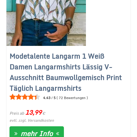
Modetalente Langarm 1 Weiß
Damen Langarmshirts Lässig V-
Ausschnitt Baumwollgemisch Print
Täglich Langarmshirts
4.43
/
5
(
72
Bewertungen
)
13,99
Preis ab
€
evtl. zzgl. Versandkosten
mehr Info