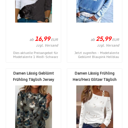
16,99
25,99
ab
ab
EUR
EUR
zzgl. Versand
zzgl. Versand
Dies aktuelle Preisangebot für
Jetzt zugreifen - Modetalente
Modetalente 1 Weiß-Schwarz
Geblümt Blaupink Hellblau
Damen Langarmshirts Lässig
Grün Schwarzgrau Lila Damen
Baumwolle V-Aus ...
Blusen & Tun ...
Damen Lässig Geblümt
Damen Lässig Frühling
Frühling Täglich Jersey
Herz/Herz Glitzer Täglich
Langarm Regelmäßig ...
Weit Valentinsta ...