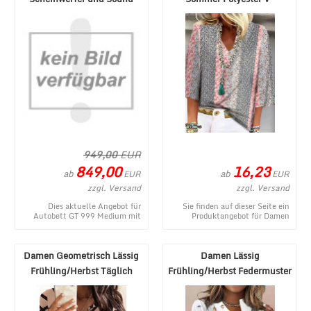
Weiß
Ausschnitt Print Mikroel ...
949,00
EUR
849,00
16,23
ab
ab
EUR
EUR
zzgl. Versand
zzgl. Versand
Dies aktuelle Angebot für
Sie finden auf dieser Seite ein
Autobett GT 999 Medium mit
Produktangebot für Damen
Scheinwerfer und Sound Weiß
Lässig Geblümt Sommer
entstammt aus dem W ...
Polyester V-Ausschnit ...
Damen Geometrisch Lässig
Damen Lässig
Frühling/Herbst Täglich
Frühling/Herbst Federmuster
Regelmäßige Pas ...
Keine Elastizität Langa ...