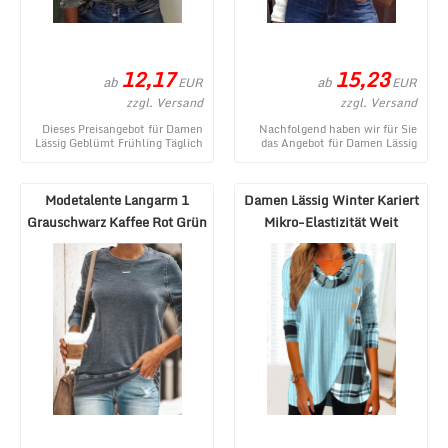
12,17
15,23
ab
ab
EUR
EUR
zzgl. Versand
zzgl. Versand
Dieses Preisangebot für Damen
Nachfolgend haben wir für Sie
Lässig Geblümt Frühling Täglich
das Angebot für Damen Lässig
Jersey Langarm Regelmäßig H-
Frühling Herz/Herz Glitzer
Linie Rege ...
Täglich Weit V ...
Modetalente Langarm 1
Damen Lässig Winter Kariert
Grauschwarz Kaffee Rot Grün
Mikro-Elastizität Weit
blau Kamelhaar ...
Langarm Rippe ...