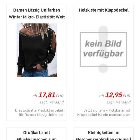
Abbildung ze ...
Damen Langarmshi ...
Damen Lässig Unifarben
Holzkiste mit Klappdeckel
Winter Mikro-Elastizität Weit
Jersey Best ...
17,81
12,95
ab
ab
EUR
EUR
zzgl. Versand
zzgl. Versand
Dies aktuelle Produktangebot
Jetzt sichern - Holzkiste mit
für Damen Lässig Unifarben
Klappdeckel ist ein momentanes
Winter Mikro-Elastizität Weit
Angebot aus dem Webshop von
Jersey Bestsel ...
1a-Geschenk ...
Grußkarte mit
Kleinigkeiten im
Glückwünschen zum
Geschenkeröhrchen originell