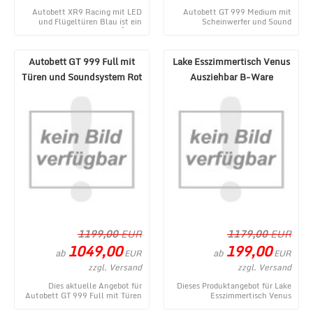
Autobett XR9 Racing mit LED
Autobett GT 999 Medium mit
und Flügeltüren Blau ist ein
Scheinwerfer und Sound
aktuelles Produkt im MÃ¶bel
Schwarz - ein topaktuelles
Lux Onlineshop ...
Produktangebot aus dem ...
Autobett GT 999 Full mit
Lake Esszimmertisch Venus
Türen und Soundsystem Rot
Ausziehbar B-Ware
1199,00
EUR
1179,00
EUR
1049,00
199,00
ab
ab
EUR
EUR
zzgl. Versand
zzgl. Versand
Dies aktuelle Angebot für
Dieses Produktangebot für Lake
Autobett GT 999 Full mit Türen
Esszimmertisch Venus
und Soundsystem Rot
Ausziehbar B-Ware entstammt