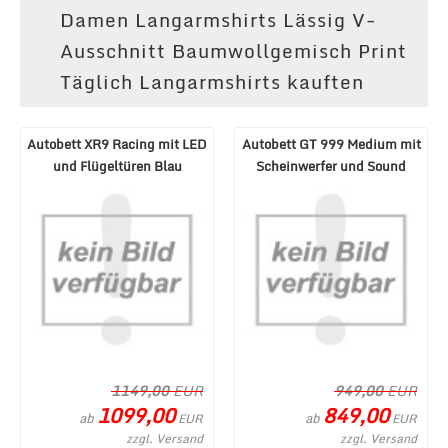
Damen Langarmshirts Lässig V-
Ausschnitt Baumwollgemisch Print
Täglich Langarmshirts kauften
Autobett XR9 Racing mit LED
Autobett GT 999 Medium mit
und Flügeltüren Blau
Scheinwerfer und Sound
Schwarz
1149,00
EUR
949,00
EUR
1099,00
849,00
ab
ab
EUR
EUR
zzgl. Versand
zzgl. Versand