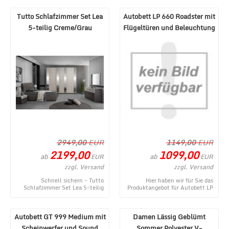
entstammt aus dem MÃ¶be ...
aus dem MÃ¶bel Lux W ...
Tutto Schlafzimmer Set Lea
Autobett LP 660 Roadster mit
5-teilig Creme/Grau
Flügeltüren und Beleuchtung
180x200 cm
Weiß
2949,00
EUR
1149,00
EUR
2199,00
1099,00
ab
ab
EUR
EUR
zzgl. Versand
zzgl. Versand
Schnell sichern - Tutto
Hier haben wir für Sie das
Schlafzimmer Set Lea 5-teilig
Produktangebot für Autobett LP
Creme/Grau 180x200 cm - ein
660 Roadster mit Flügeltüren
topaktuelles Produ ...
und Beleuchtu ...
Autobett GT 999 Medium mit
Damen Lässig Geblümt
Scheinwerfer und Sound
Sommer Polyester V-