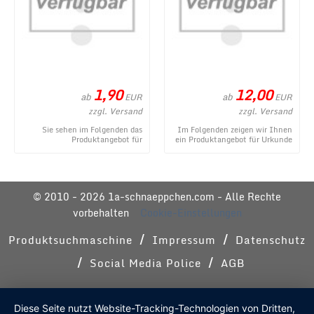
1,90
12,00
ab
ab
EUR
EUR
zzgl. Versand
zzgl. Versand
Sie sehen im Folgenden das
Im Folgenden zeigen wir Ihnen
Produktangebot für
ein Produktangebot für Urkunde
Kleinigkeiten im
zum Geburtstag - modern aus
Geschenkeröhrchen originell
dem umfangr ...
verpacken ...
© 2010 - 2026 1a-schnaeppchen.com - Alle Rechte
vorbehalten
Cookie-Einstellungen
/
/
Produktsuchmaschine
Impressum
Datenschutz
/
/
Social Media Police
AGB
Diese Seite nutzt Website-Tracking-Technologien von Dritten,