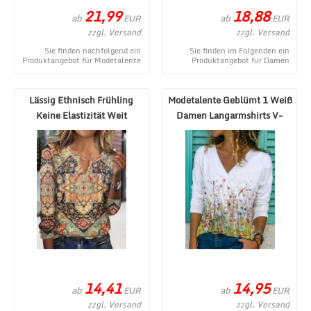
21,99
18,88
ab
ab
EUR
EUR
zzgl. Versand
zzgl. Versand
Sie finden nachfolgend ein
Sie finden im Folgenden ein
Produktangebot für Modetalente
Produktangebot für Damen
Langarm 1 Grauschwarz Kaffee
Lässig Winter Kariert Mikro-
Rot Grün blau ...
Elastizität Weit La ...
Lässig Ethnisch Frühling
Modetalente Geblümt 1 Weiß
Keine Elastizität Weit
Damen Langarmshirts V-
Langarm Regelmäß ...
Ausschnitt Läss ...
14,41
14,95
ab
ab
EUR
EUR
zzgl. Versand
zzgl. Versand