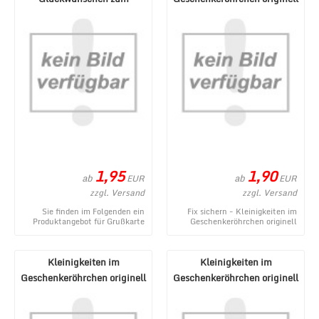
Geburtstag oder für
verpacken - Pecunia ...
verschiedene ...
1,95
1,90
ab
ab
EUR
EUR
zzgl. Versand
zzgl. Versand
Sie finden im Folgenden ein
Fix sichern - Kleinigkeiten im
Produktangebot für Grußkarte
Geschenkeröhrchen originell
mit Glückwünschen zum
verpacken - Pecunia donum -
Geburtstag oder für v ...
ein neues Pro ...
Kleinigkeiten im
Kleinigkeiten im
Geschenkeröhrchen originell
Geschenkeröhrchen originell
verpacken - Gegenmi ...
verpacken - Wunderm ...