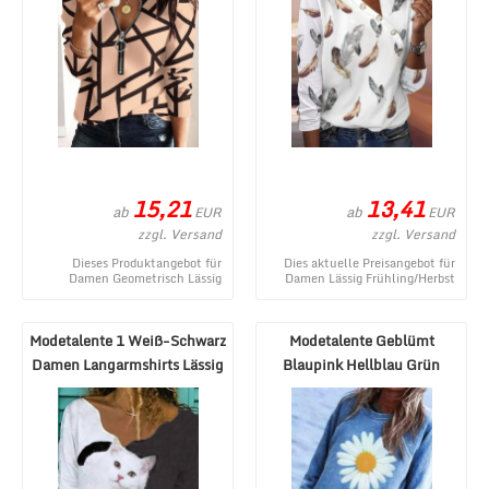
15,21
13,41
ab
ab
EUR
EUR
zzgl. Versand
zzgl. Versand
Dieses Produktangebot für
Dies aktuelle Preisangebot für
Damen Geometrisch Lässig
Damen Lässig Frühling/Herbst
Frühling/Herbst Täglich
Federmuster Keine Elastizität
Regelmäßige Passform Jers ...
Langarm Re ...
Modetalente 1 Weiß-Schwarz
Modetalente Geblümt
Damen Langarmshirts Lässig
Blaupink Hellblau Grün
Baumwolle ...
Schwarzgrau Lila Dame ...