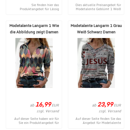
Sie finden hier das
Dies aktuelle Preisangebot für
Produktangebot für Lässig
Modetalente Geblümt 1 Weiß
Ethnisch Frühling Keine
Damen Langarmshirts V-
Elastizität Weit Langarm Regel
Ausschnitt Lässig Je ...
...
Modetalente Langarm 1 Wie
Modetalente Langarm 1 Grau
die Abbildung zeigt Damen
Weiß Schwarz Damen
Langarmshirt ...
Langarmshirts Läss ...
16,99
23,99
ab
ab
EUR
EUR
zzgl. Versand
zzgl. Versand
Auf dieser Seite haben wir für
Auf dieser Seite finden Sie das
Sie ein Produktangebot für
Angebot für Modetalente
Modetalente Langarm 1 Wie die
Langarm 1 Grau Weiß Schwarz