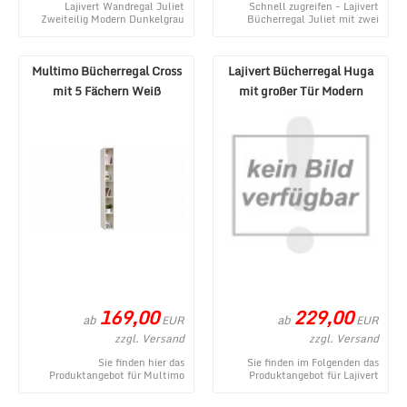
Lajivert Wandregal Juliet
Schnell zugreifen - Lajivert
Zweiteilig Modern Dunkelgrau
Bücherregal Juliet mit zwei
Hellgrau - ein momentanes
Schubladen Modern - ein
Angebot aus dem Sh ...
gegenwärtiges Produ ...
Multimo Bücherregal Cross
Lajivert Bücherregal Huga
mit 5 Fächern Weiß
mit großer Tür Modern
169,00
229,00
ab
ab
EUR
EUR
zzgl. Versand
zzgl. Versand
Sie finden hier das
Sie finden im Folgenden das
Produktangebot für Multimo
Produktangebot für Lajivert
Bücherregal Cross mit 5 Fächern
Bücherregal Huga mit großer Tür
Weiß aus dem vielfält ...
Modern aus d ...