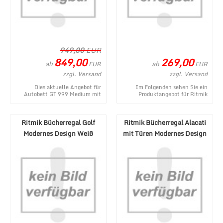
949,00
EUR
849,00
269,00
ab
ab
EUR
EUR
zzgl. Versand
zzgl. Versand
Dies aktuelle Angebot für
Im Folgenden sehen Sie ein
Autobett GT 999 Medium mit
Produktangebot für Ritmik
Scheinwerfer und Sound Weiß
Bücherregal Petra mit
entstammt aus dem W ...
Schublade Walnussoptik au ...
Ritmik Bücherregal Golf
Ritmik Bücherregal Alacati
Modernes Design Weiß
mit Türen Modernes Design