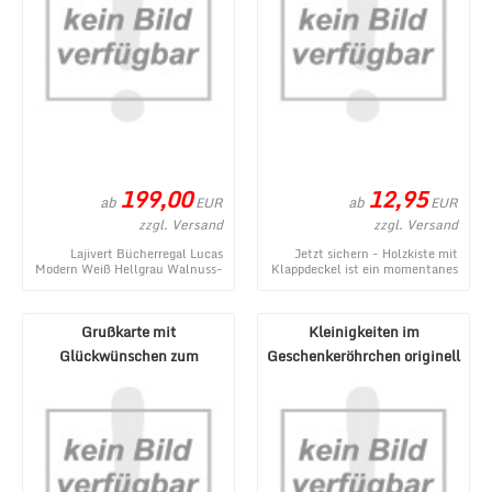
199,00
12,95
ab
ab
EUR
EUR
zzgl. Versand
zzgl. Versand
Lajivert Bücherregal Lucas
Jetzt sichern - Holzkiste mit
Modern Weiß Hellgrau Walnuss-
Klappdeckel ist ein momentanes
Optik - ein topaktuelles
Angebot aus dem Webshop von
Produktangebot im ...
1a-Geschenk ...
Grußkarte mit
Kleinigkeiten im
Glückwünschen zum
Geschenkeröhrchen originell
Geburtstag oder für
verpacken - Pecunia ...
verschiedene ...