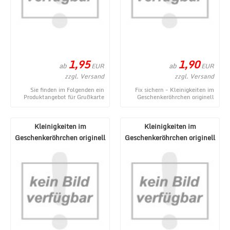
1,95
1,90
ab
ab
EUR
EUR
zzgl. Versand
zzgl. Versand
Sie finden im Folgenden ein
Fix sichern - Kleinigkeiten im
Produktangebot für Grußkarte
Geschenkeröhrchen originell
mit Glückwünschen zum
verpacken - Pecunia donum -
Geburtstag oder für v ...
ein neues Pro ...
Kleinigkeiten im
Kleinigkeiten im
Geschenkeröhrchen originell
Geschenkeröhrchen originell
verpacken - Gegenmi ...
verpacken - Wunderm ...