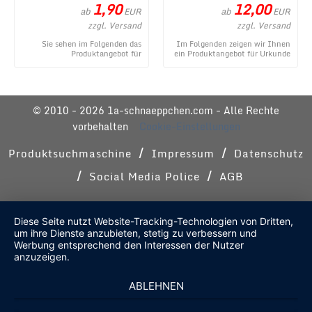
1,90
12,00
ab
ab
EUR
EUR
zzgl. Versand
zzgl. Versand
Sie sehen im Folgenden das
Im Folgenden zeigen wir Ihnen
Produktangebot für
ein Produktangebot für Urkunde
Kleinigkeiten im
zum Geburtstag - modern aus
Geschenkeröhrchen originell
dem umfangr ...
verpacken ...
© 2010 - 2026 1a-schnaeppchen.com - Alle Rechte
vorbehalten
Cookie-Einstellungen
/
/
Produktsuchmaschine
Impressum
Datenschutz
/
/
Social Media Police
AGB
Diese Seite nutzt Website-Tracking-Technologien von Dritten,
um ihre Dienste anzubieten, stetig zu verbessern und
Werbung entsprechend den Interessen der Nutzer
anzuzeigen.
ABLEHNEN