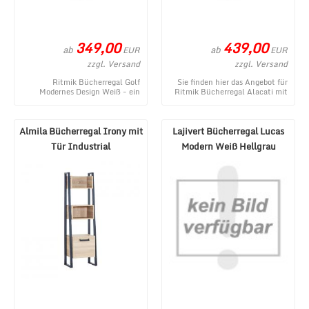
349,00
439,00
ab
ab
EUR
EUR
zzgl. Versand
zzgl. Versand
Ritmik Bücherregal Golf
Sie finden hier das Angebot für
Modernes Design Weiß - ein
Ritmik Bücherregal Alacati mit
topaktuelles Angebot im
Türen Modernes Design aus dem
MÃ¶bel Lux Onlineshop. ...
vielsei ...
Almila Bücherregal Irony mit
Lajivert Bücherregal Lucas
Tür Industrial
Modern Weiß Hellgrau
Walnuss-Optik