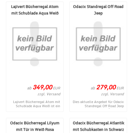
Lajivert Bücherregal Atom
Odacix Standregal Off Road
mit Schublade Aqua Weiß
Jeep
349,00
279,00
ab
ab
EUR
EUR
zzgl. Versand
zzgl. Versand
Lajivert Bücherregal Atom mit
Dies aktuelle Angebot für Odacix
Schublade Aqua Weiß ist ein
Standregal Off Road Jeep
topaktuelles Angebot aus dem
entstammt aus dem MÃ¶bel Lux
MÃ¶bel Lux W ...
Onlineshop, S ...
Odacix Bücherregal Lilyum
Odacix Bücherregal Atlantik
mit Tür in Weiß Rosa
mit Schubkasten in Schwarz