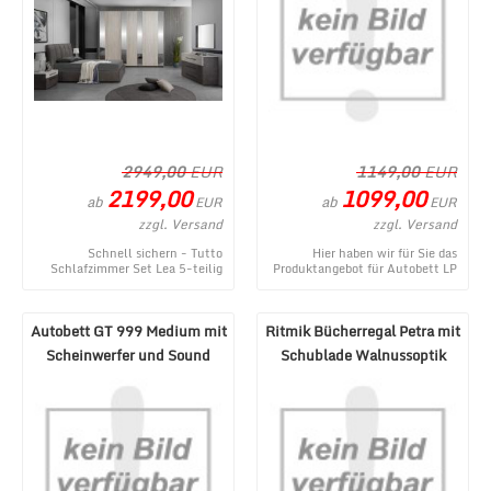
2949,00
EUR
1149,00
EUR
2199,00
1099,00
ab
ab
EUR
EUR
zzgl. Versand
zzgl. Versand
Schnell sichern - Tutto
Hier haben wir für Sie das
Schlafzimmer Set Lea 5-teilig
Produktangebot für Autobett LP
Creme/Grau 180x200 cm - ein
660 Roadster mit Flügeltüren
topaktuelles Produ ...
und Beleuchtu ...
Autobett GT 999 Medium mit
Ritmik Bücherregal Petra mit
Scheinwerfer und Sound
Schublade Walnussoptik
Weiß