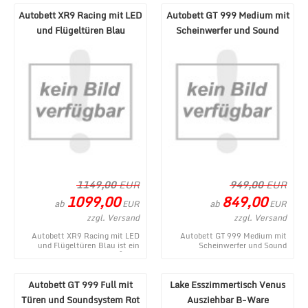
Autobett XR9 Racing mit LED
Autobett GT 999 Medium mit
und Flügeltüren Blau
Scheinwerfer und Sound
Schwarz
1149,00
EUR
949,00
EUR
1099,00
849,00
ab
ab
EUR
EUR
zzgl. Versand
zzgl. Versand
Autobett XR9 Racing mit LED
Autobett GT 999 Medium mit
und Flügeltüren Blau ist ein
Scheinwerfer und Sound
aktuelles Produkt im MÃ¶bel
Schwarz - ein topaktuelles
Lux Onlineshop ...
Produktangebot aus dem ...
Autobett GT 999 Full mit
Lake Esszimmertisch Venus
Türen und Soundsystem Rot
Ausziehbar B-Ware