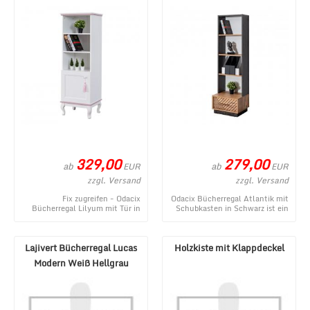
329,00
279,00
ab
ab
EUR
EUR
zzgl. Versand
zzgl. Versand
Fix zugreifen - Odacix
Odacix Bücherregal Atlantik mit
Bücherregal Lilyum mit Tür in
Schubkasten in Schwarz ist ein
Weiß Rosa ist ein gegenwärtiges
momentanes Angebot im
Produktangebot ...
MÃ¶bel Lux Onl ...
Lajivert Bücherregal Lucas
Holzkiste mit Klappdeckel
Modern Weiß Hellgrau
Walnuss-Optik