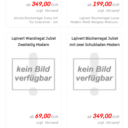
349,00
199,00
ab
ab
EUR
EUR
zzgl. Versand
zzgl. Versand
Almila Bücherregal Irony mit
Lajivert Bücherregal Lucas
Tür Industrial - ein
Modern Weiß Hellgrau Walnuss-
gegenwärtiges Angebot im Shop
Optik - ein topaktuelles
von MÃ¶bel Lux. ...
Produktangebot im ...
Lajivert Wandregal Juliet
Lajivert Bücherregal Juliet
Zweiteilig Modern
mit zwei Schubladen Modern
Dunkelgrau Hellgrau
69,00
349,00
ab
ab
EUR
EUR
zzgl. Versand
zzgl. Versand