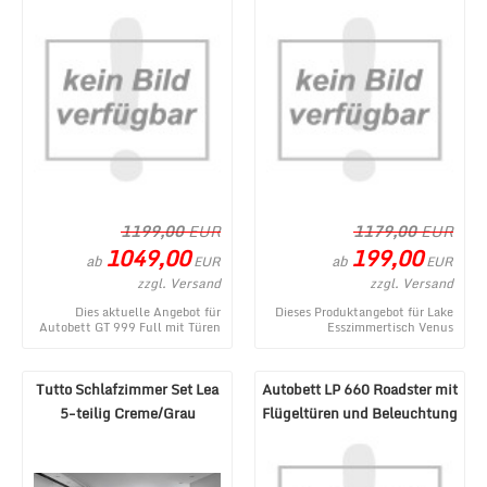
1199,00
EUR
1179,00
EUR
1049,00
199,00
ab
ab
EUR
EUR
zzgl. Versand
zzgl. Versand
Dies aktuelle Angebot für
Dieses Produktangebot für Lake
Autobett GT 999 Full mit Türen
Esszimmertisch Venus
und Soundsystem Rot
Ausziehbar B-Ware entstammt
entstammt aus dem MÃ¶be ...
aus dem MÃ¶bel Lux W ...
Tutto Schlafzimmer Set Lea
Autobett LP 660 Roadster mit
5-teilig Creme/Grau
Flügeltüren und Beleuchtung
180x200 cm
Weiß