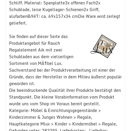
Schliff. Material: Spanplatte3x offenes Fach2x
Schublade, leise Kugellager-Schienen2x Griff,
alufarbenB/H/T: ca. 69x157x34 cmDie Ware wird zerlegt
geliefert.
Sie finden auf dieser Seite das
Produktangebot für Rauch
Regalelement Aik mit zwei
Schubladen aus dem vielseitigen
Sortiment von MÃ¶bel Lux.
Sachverstand bei der Produktverarbeitung ist einer der
Gründe, dass der Hersteller in dem Milieu äußerst populär
geworden ist.
Die beeindruckende Qualität ihrer Produkte bestätigt den
Standpunkt. Die kleine Vorabinformation vom Produkt
wurde uns vom Shop im Voraus bereit gestellt.
Kategorie: Möbel & Einrichtungsgegenstände >
Kinderzimmer & Junges Wohnen > Regale,
Hauptkategorie Mlux > Kinder > Kindermöbel > Regale,
Gefunden unter: 283395, Lieferkosten: , Lieferbar: ,