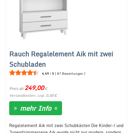
Rauch Regalelement Aik mit zwei
Schubladen
4.49
/
5
(
87
Bewertungen
)
249,00
Preis ab
€
Versandkosten: zzgl. 0,00 €
mehr Info
Regalelement Aik mit zwei Schubkästen Die Kinder-/ und
Jugendzimmerserie Aik wurde nicht nur modern, sondern