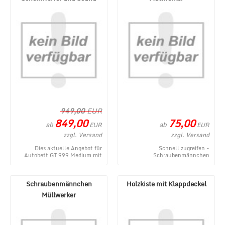
Weiß
949,00
EUR
849,00
75,00
ab
ab
EUR
EUR
zzgl. Versand
zzgl. Versand
Dies aktuelle Angebot für
Schnell zugreifen -
Autobett GT 999 Medium mit
Schraubenmännchen
Scheinwerfer und Sound Weiß
Müllwerker - ein momentanes
entstammt aus dem W ...
Produktangebot im 1a-
Geschenkeshop ...
Schraubenmännchen
Holzkiste mit Klappdeckel
Müllwerker