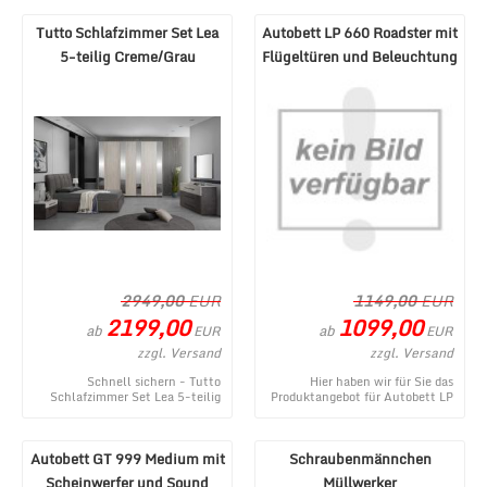
entstammt aus dem MÃ¶be ...
aus dem MÃ¶bel Lux W ...
Tutto Schlafzimmer Set Lea
Autobett LP 660 Roadster mit
5-teilig Creme/Grau
Flügeltüren und Beleuchtung
180x200 cm
Weiß
2949,00
EUR
1149,00
EUR
2199,00
1099,00
ab
ab
EUR
EUR
zzgl. Versand
zzgl. Versand
Schnell sichern - Tutto
Hier haben wir für Sie das
Schlafzimmer Set Lea 5-teilig
Produktangebot für Autobett LP
Creme/Grau 180x200 cm - ein
660 Roadster mit Flügeltüren
topaktuelles Produ ...
und Beleuchtu ...
Autobett GT 999 Medium mit
Schraubenmännchen
Scheinwerfer und Sound
Müllwerker