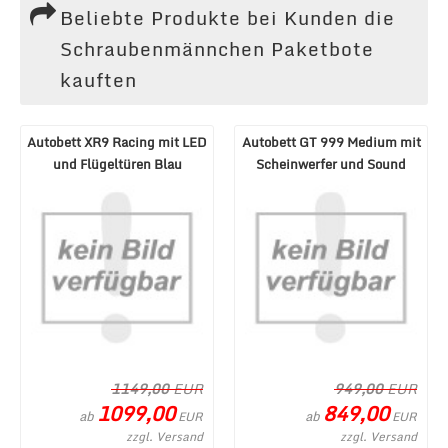
Beliebte Produkte bei Kunden die
Schraubenmännchen Paketbote
kauften
Autobett XR9 Racing mit LED
Autobett GT 999 Medium mit
und Flügeltüren Blau
Scheinwerfer und Sound
Schwarz
1149,00
EUR
949,00
EUR
1099,00
849,00
ab
ab
EUR
EUR
zzgl. Versand
zzgl. Versand