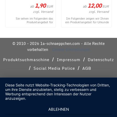
1,90
12,00
ab
ab
EUR
EUR
zzgl. Versand
zzgl. Versand
Sie sehen im Folgenden das
Im Folgenden zeigen wir Ihnen
Produktangebot für
ein Produktangebot für Urkunde
Kleinigkeiten im
zum Geburtstag - modern aus
Geschenkeröhrchen originell
dem umfangr ...
verpacken ...
© 2010 - 2026 1a-schnaeppchen.com - Alle Rechte
vorbehalten
Cookie-Einstellungen
/
/
Produktsuchmaschine
Impressum
Datenschutz
/
/
Social Media Police
AGB
Diese Seite nutzt Website-Tracking-Technologien von Dritten,
um ihre Dienste anzubieten, stetig zu verbessern und
Werbung entsprechend den Interessen der Nutzer
anzuzeigen.
ABLEHNEN