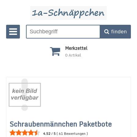
finden
Merkzettel
0
Artikel
Schraubenmännchen Paketbote
4.52
/
5
(
61
Bewertungen
)