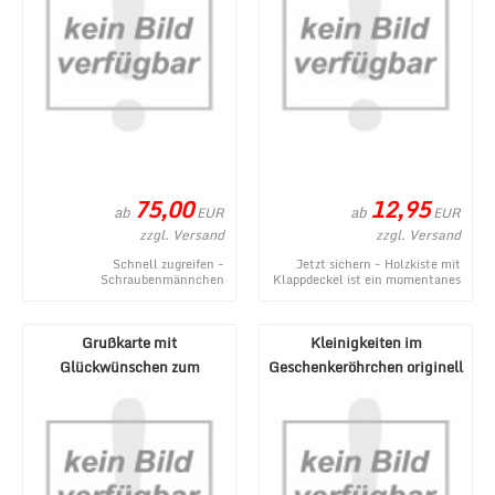
75,00
12,95
ab
ab
EUR
EUR
zzgl. Versand
zzgl. Versand
Schnell zugreifen -
Jetzt sichern - Holzkiste mit
Schraubenmännchen
Klappdeckel ist ein momentanes
Müllwerker - ein momentanes
Angebot aus dem Webshop von
Produktangebot im 1a-
1a-Geschenk ...
Geschenkeshop ...
Grußkarte mit
Kleinigkeiten im
Glückwünschen zum
Geschenkeröhrchen originell
Geburtstag oder für
verpacken - Pecunia ...
verschiedene ...