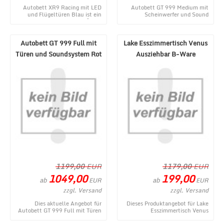
Autobett XR9 Racing mit LED
Autobett GT 999 Medium mit
und Flügeltüren Blau ist ein
Scheinwerfer und Sound
aktuelles Produkt im MÃ¶bel
Schwarz - ein topaktuelles
Lux Onlineshop ...
Produktangebot aus dem ...
Autobett GT 999 Full mit
Lake Esszimmertisch Venus
Türen und Soundsystem Rot
Ausziehbar B-Ware
1199,00
EUR
1179,00
EUR
1049,00
199,00
ab
ab
EUR
EUR
zzgl. Versand
zzgl. Versand
Dies aktuelle Angebot für
Dieses Produktangebot für Lake
Autobett GT 999 Full mit Türen
Esszimmertisch Venus
und Soundsystem Rot
Ausziehbar B-Ware entstammt