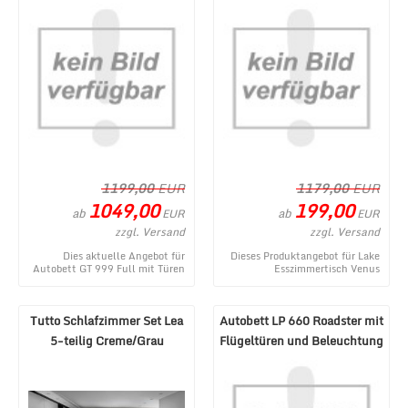
1199,00
EUR
1179,00
EUR
1049,00
199,00
ab
ab
EUR
EUR
zzgl. Versand
zzgl. Versand
Dies aktuelle Angebot für
Dieses Produktangebot für Lake
Autobett GT 999 Full mit Türen
Esszimmertisch Venus
und Soundsystem Rot
Ausziehbar B-Ware entstammt
entstammt aus dem MÃ¶be ...
aus dem MÃ¶bel Lux W ...
Tutto Schlafzimmer Set Lea
Autobett LP 660 Roadster mit
5-teilig Creme/Grau
Flügeltüren und Beleuchtung
180x200 cm
Weiß