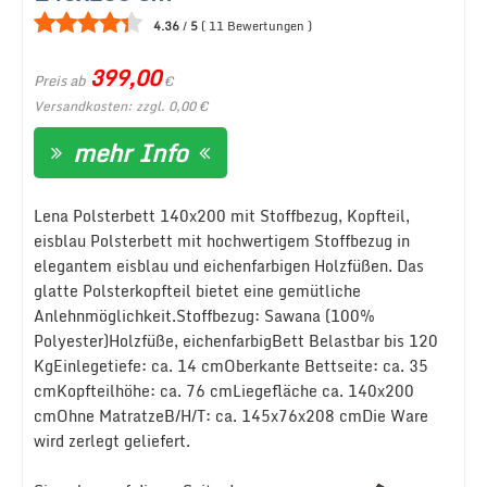
4.36
/
5
(
11
Bewertungen
)
399,00
Preis ab
€
Versandkosten: zzgl. 0,00 €
mehr Info
Lena Polsterbett 140x200 mit Stoffbezug, Kopfteil,
eisblau Polsterbett mit hochwertigem Stoffbezug in
elegantem eisblau und eichenfarbigen Holzfüßen. Das
glatte Polsterkopfteil bietet eine gemütliche
Anlehnmöglichkeit.Stoffbezug: Sawana (100%
Polyester)Holzfüße, eichenfarbigBett Belastbar bis 120
KgEinlegetiefe: ca. 14 cmOberkante Bettseite: ca. 35
cmKopfteilhöhe: ca. 76 cmLiegefläche ca. 140x200
cmOhne MatratzeB/H/T: ca. 145x76x208 cmDie Ware
wird zerlegt geliefert.