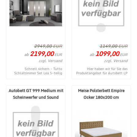
2949,00
EUR
1149,00
EUR
2199,00
1099,00
ab
ab
EUR
EUR
zzgl. Versand
zzgl. Versand
Schnell sichern - Tutto
Hier haben wir für Sie das
Schlafzimmer Set Lea 5-teilig
Produktangebot für Autobett LP
Creme/Grau 180x200 cm - ein
660 Roadster mit Flügeltüren
topaktuelles Produ ...
und Beleuchtu ...
Autobett GT 999 Medium mit
Meise Polsterbett Empire
Scheinwerfer und Sound
Ocker 180x200 cm
Weiß