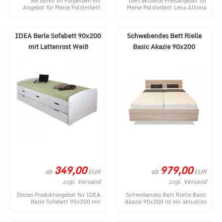
Sie sehen im Folgenden ein
Dies aktuelle Preisangebot für
Angebot für Meise Polsterbett
Meise Polsterbett Lena Altrosa
Swing mit Metallkufe Taupe
140x200 cm stammt aus dem
180x200 cm aus d ...
Shop von MÃ¶ ...
IDEA Berle Sofabett 90x200
Schwebendes Bett Rielle
mit Lattenrost Weiß
Basic Akazie 90x200
349,00
979,00
ab
ab
EUR
EUR
zzgl. Versand
zzgl. Versand
Dieses Produktangebot für IDEA
Schwebendes Bett Rielle Basic
Berle Sofabett 90x200 mit
Akazie 90x200 ist ein aktuelles
Lattenrost Weiß stammt aus
Angebot aus dem Online-Shop
dem MÃ¶bel Lux O ...
von MÃ¶be ...