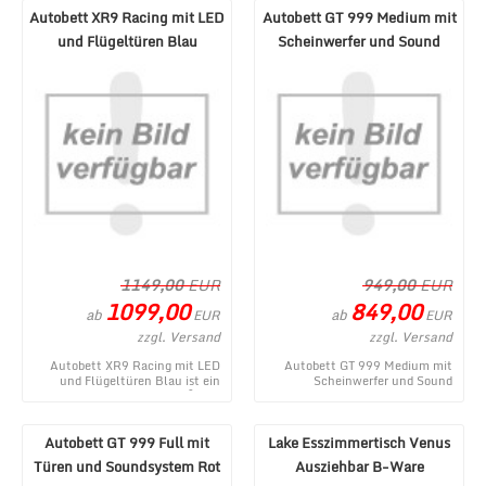
Autobett XR9 Racing mit LED
Autobett GT 999 Medium mit
und Flügeltüren Blau
Scheinwerfer und Sound
Schwarz
1149,00
EUR
949,00
EUR
1099,00
849,00
ab
ab
EUR
EUR
zzgl. Versand
zzgl. Versand
Autobett XR9 Racing mit LED
Autobett GT 999 Medium mit
und Flügeltüren Blau ist ein
Scheinwerfer und Sound
aktuelles Produkt im MÃ¶bel
Schwarz - ein topaktuelles
Lux Onlineshop ...
Produktangebot aus dem ...
Autobett GT 999 Full mit
Lake Esszimmertisch Venus
Türen und Soundsystem Rot
Ausziehbar B-Ware