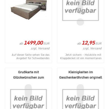
1499,00
12,95
ab
ab
EUR
EUR
zzgl. Versand
zzgl. Versand
Auf dieser Seite sehen Sie das
Jetzt sichern - Holzkiste mit
Angebot für Schwebendes
Klappdeckel ist ein momentanes
Doppelbett Rielle 140x200
Angebot aus dem Webshop von
Eiche Weiß aus dem ...
1a-Geschenk ...
Grußkarte mit
Kleinigkeiten im
Glückwünschen zum
Geschenkeröhrchen originell
Geburtstag oder für
verpacken - Pecunia ...
verschiedene ...