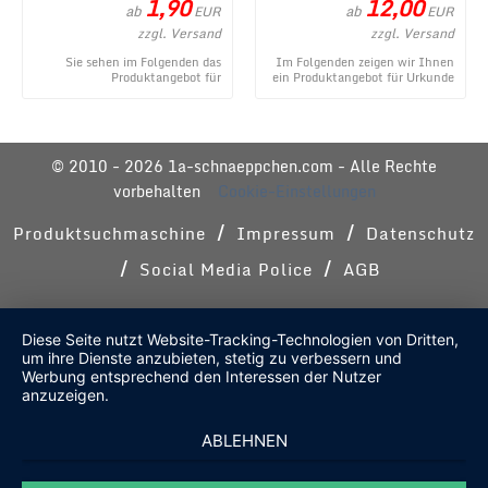
1,90
12,00
ab
ab
EUR
EUR
zzgl. Versand
zzgl. Versand
Sie sehen im Folgenden das
Im Folgenden zeigen wir Ihnen
Produktangebot für
ein Produktangebot für Urkunde
Kleinigkeiten im
zum Geburtstag - modern aus
Geschenkeröhrchen originell
dem umfangr ...
verpacken ...
© 2010 - 2026 1a-schnaeppchen.com - Alle Rechte
vorbehalten
Cookie-Einstellungen
/
/
Produktsuchmaschine
Impressum
Datenschutz
/
/
Social Media Police
AGB
Diese Seite nutzt Website-Tracking-Technologien von Dritten,
um ihre Dienste anzubieten, stetig zu verbessern und
Werbung entsprechend den Interessen der Nutzer
anzuzeigen.
ABLEHNEN