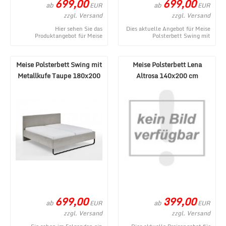
699,00
699,00
ab
ab
EUR
EUR
zzgl. Versand
zzgl. Versand
Hier sehen Sie das
Dies aktuelle Angebot für Meise
Produktangebot für Meise
Polsterbett Swing mit
Polsterbett Swing mit
Metallkufe Grau 180x200 cm
Metallkufe Beige 180x200 cm
entstammt aus dem O ...
aus de ...
Meise Polsterbett Swing mit
Meise Polsterbett Lena
Metallkufe Taupe 180x200
Altrosa 140x200 cm
cm
699,00
399,00
ab
ab
EUR
EUR
zzgl. Versand
zzgl. Versand