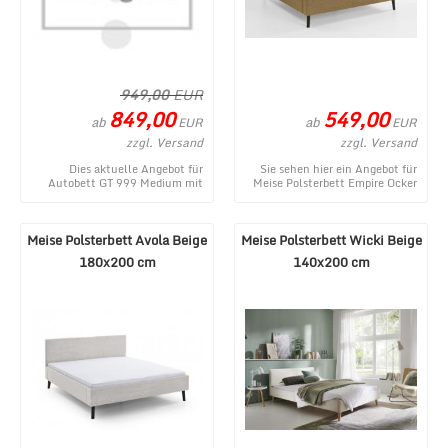
949,00
EUR
849,00
549,00
ab
ab
EUR
EUR
zzgl. Versand
zzgl. Versand
Dies aktuelle Angebot für
Sie sehen hier ein Angebot für
Autobett GT 999 Medium mit
Meise Polsterbett Empire Ocker
Scheinwerfer und Sound Weiß
180x200 cm aus dem
entstammt aus dem W ...
umfangreichen Waren ...
Meise Polsterbett Avola Beige
Meise Polsterbett Wicki Beige
180x200 cm
140x200 cm