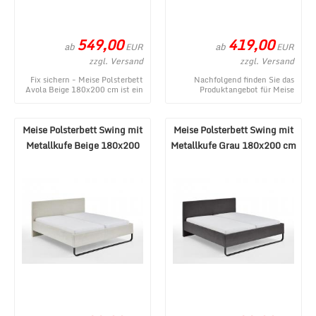
549,00
419,00
ab
ab
EUR
EUR
zzgl. Versand
zzgl. Versand
Fix sichern - Meise Polsterbett
Nachfolgend finden Sie das
Avola Beige 180x200 cm ist ein
Produktangebot für Meise
aktuelles Produktangebot aus
Polsterbett Wicki Beige
dem MÃ¶b ...
140x200 cm aus dem vielf ...
Meise Polsterbett Swing mit
Meise Polsterbett Swing mit
Metallkufe Beige 180x200
Metallkufe Grau 180x200 cm
cm