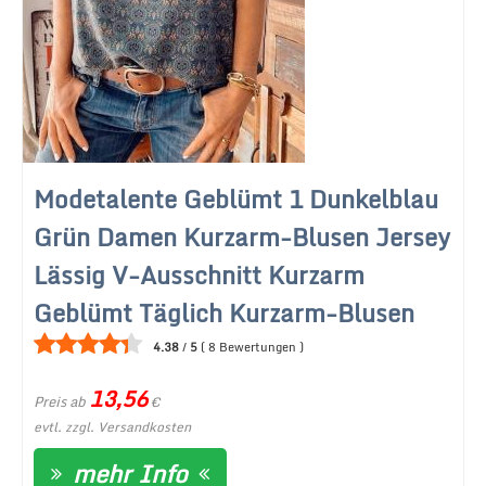
Modetalente Geblümt 1 Dunkelblau
Grün Damen Kurzarm-Blusen Jersey
Lässig V-Ausschnitt Kurzarm
Geblümt Täglich Kurzarm-Blusen
4.38
/
5
(
8
Bewertungen
)
13,56
Preis ab
€
evtl. zzgl. Versandkosten
mehr Info