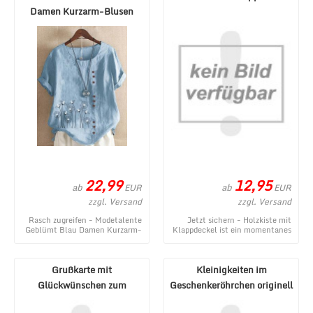
Damen Kurzarm-Blusen
Lässig Baumwolle R ...
22,99
12,95
ab
ab
EUR
EUR
zzgl. Versand
zzgl. Versand
Rasch zugreifen - Modetalente
Jetzt sichern - Holzkiste mit
Geblümt Blau Damen Kurzarm-
Klappdeckel ist ein momentanes
Blusen Lässig Baumwolle
Angebot aus dem Webshop von
Rundhals Kurzarm Ge ...
1a-Geschenk ...
Grußkarte mit
Kleinigkeiten im
Glückwünschen zum
Geschenkeröhrchen originell
Geburtstag oder für
verpacken - Pecunia ...