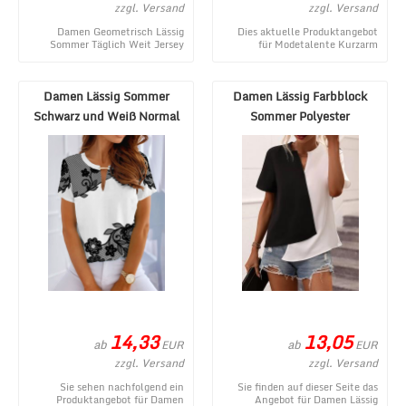
zzgl. Versand
zzgl. Versand
Damen Geometrisch Lässig
Dies aktuelle Produktangebot
Sommer Täglich Weit Jersey
für Modetalente Kurzarm
Standard Kurzarm Regelmäßig
Eisblau Damen Kurzarm-Blusen
Shirts ist ein gege ...
Rundhals Jersey Lä ...
Damen Lässig Sommer
Damen Lässig Farbblock
Schwarz und Weiß Normal
Sommer Polyester
Keine Elastizität T ...
Nahtverarbeitung Normal ...
14,33
13,05
ab
ab
EUR
EUR
zzgl. Versand
zzgl. Versand
Sie sehen nachfolgend ein
Sie finden auf dieser Seite das
Produktangebot für Damen
Angebot für Damen Lässig