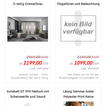
5-teilig Creme/Grau
Flügeltüren und Beleuchtung
180x200 cm
Weiß
2949,00
EUR
1149,00
EUR
2199,00
1099,00
ab
ab
EUR
EUR
zzgl. Versand
zzgl. Versand
Schnell sichern - Tutto
Hier haben wir für Sie das
Schlafzimmer Set Lea 5-teilig
Produktangebot für Autobett LP
Creme/Grau 180x200 cm - ein
660 Roadster mit Flügeltüren
topaktuelles Produ ...
und Beleuchtu ...
Autobett GT 999 Medium mit
Lässig Sommer Anker
Scheinwerfer und Sound
Polyester Print Keine
Weiß
Elastizität Regelmäßig ...