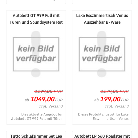
aktuelles Produkt im MÃ¶bel
Schwarz - ein topaktuelles
Lux Onlineshop ...
Produktangebot aus dem ...
Autobett GT 999 Full mit
Lake Esszimmertisch Venus
Türen und Soundsystem Rot
Ausziehbar B-Ware
1199,00
EUR
1179,00
EUR
1049,00
199,00
ab
ab
EUR
EUR
zzgl. Versand
zzgl. Versand
Dies aktuelle Angebot für
Dieses Produktangebot für Lake
Autobett GT 999 Full mit Türen
Esszimmertisch Venus
und Soundsystem Rot
Ausziehbar B-Ware entstammt
entstammt aus dem MÃ¶be ...
aus dem MÃ¶bel Lux W ...
Tutto Schlafzimmer Set Lea
Autobett LP 660 Roadster mit