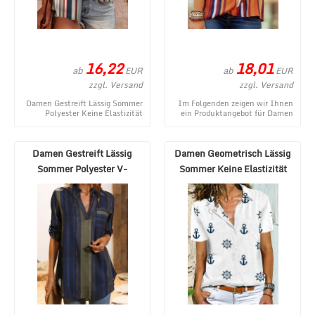
16,22
18,01
ab
ab
EUR
EUR
zzgl. Versand
zzgl. Versand
Damen Gestreift Lässig Sommer
Im Folgenden zeigen wir Ihnen
Polyester Keine Elastizität
ein Produktangebot für Damen
Täglich Weit Kurzarm
Gestreift Lässig Frühling/Herbst
Regelmäßig Bluse - e ...
Print Ke ...
Damen Gestreift Lässig
Damen Geometrisch Lässig
Sommer Polyester V-
Sommer Keine Elastizität
Ausschnitt Schnalle Mi ...
Weit Kurzarm R ...