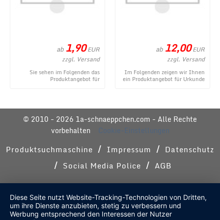
1,90
12,00
ab
ab
EUR
EUR
zzgl. Versand
zzgl. Versand
Sie sehen im Folgenden das
Im Folgenden zeigen wir Ihnen
Produktangebot für
ein Produktangebot für Urkunde
Kleinigkeiten im
zum Geburtstag - modern aus
Geschenkeröhrchen originell
dem umfangr ...
verpacken ...
© 2010 - 2026 1a-schnaeppchen.com - Alle Rechte
vorbehalten
Cookie-Einstellungen
/
/
Produktsuchmaschine
Impressum
Datenschutz
/
/
Social Media Police
AGB
Diese Seite nutzt Website-Tracking-Technologien von Dritten,
um ihre Dienste anzubieten, stetig zu verbessern und
Werbung entsprechend den Interessen der Nutzer