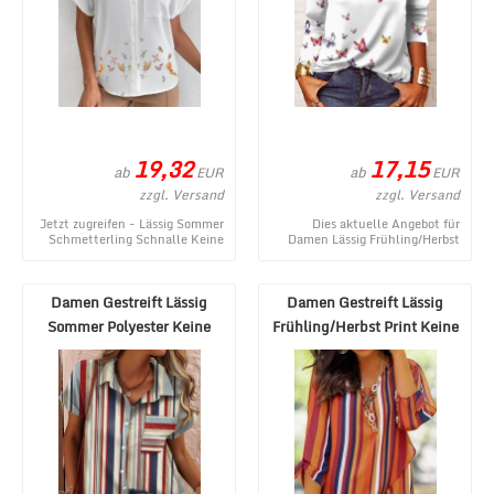
19,32
17,15
ab
ab
EUR
EUR
zzgl. Versand
zzgl. Versand
Jetzt zugreifen - Lässig Sommer
Dies aktuelle Angebot für
Schmetterling Schnalle Keine
Damen Lässig Frühling/Herbst
Elastizität Kurzarm Schalkragen
Schmetterling Print
Regelmä ...
Mikroelastizität Täglich ...
Damen Gestreift Lässig
Damen Gestreift Lässig
Sommer Polyester Keine
Frühling/Herbst Print Keine
Elastizität Täglic ...
Elastizität W ...