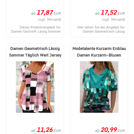
17,87
17,52
ab
ab
EUR
EUR
zzgl. Versand
zzgl. Versand
Dieses Produktangebot für
Hier sehen Sie das Angebot für
Damen Gestreift Lässig Sommer
Damen Geometrisch Lässig
Polyester V-Ausschnitt
Sommer Keine Elastizität Weit
Schnalle Mikroelastiz ...
Kurzarm Regelm ...
Damen Geometrisch Lässig
Modetalente Kurzarm Eisblau
Sommer Täglich Weit Jersey
Damen Kurzarm-Blusen
Standard Kur ...
Rundhals Jersey ...
11,26
20,99
ab
ab
EUR
EUR