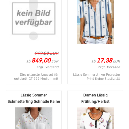
949,00
EUR
849,00
17,38
ab
ab
EUR
EUR
zzgl. Versand
zzgl. Versand
Dies aktuelle Angebot für
Lässig Sommer Anker Polyester
Autobett GT 999 Medium mit
Print Keine Elastizität
Scheinwerfer und Sound Weiß
Regelmäßig H-Linie Regelmäßig
entstammt aus dem W ...
Bluse für Damen ...
Lässig Sommer
Damen Lässig
Schmetterling Schnalle Keine
Frühling/Herbst
Elastizität Kurzarm S ...
Schmetterling Print
Mikroelastizitä ...