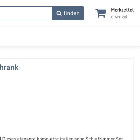
Merkzettel
finden
0
Artikel
chrank
 Dieses elegante komplette italienische Schlafzimmer Set