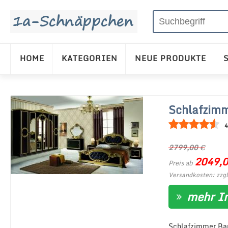
HOME
KATEGORIEN
NEUE PRODUKTE
Schlafzimm
4
2799,00
€
2049,
Preis ab
Versandkosten: zzgl
mehr I
Schlafzimmer Bar