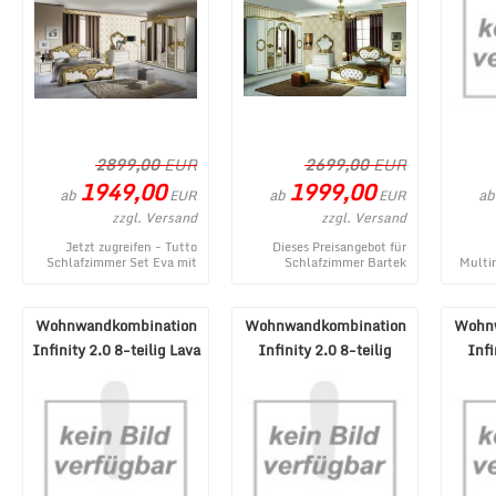
2899,00
EUR
2699,00
EUR
1949,00
1999,00
ab
ab
ab
EUR
EUR
zzgl. Versand
zzgl. Versand
Jetzt zugreifen - Tutto
Dieses Preisangebot für
Schlafzimmer Set Eva mit
Schlafzimmer Bartek
Multi
4-trg. Schrank 160x200 ist
Bianco Komplett Set mit 4-
ein momentanes Produktan
trg. Schrank entstammt aus
Schran
...
dem ...
Wohnwandkombination
Wohnwandkombination
Wohn
Infinity 2.0 8-teilig Lava
Infinity 2.0 8-teilig
Infi
Mercure NB
Argilla Eiche/Cadiz NB
Argilla