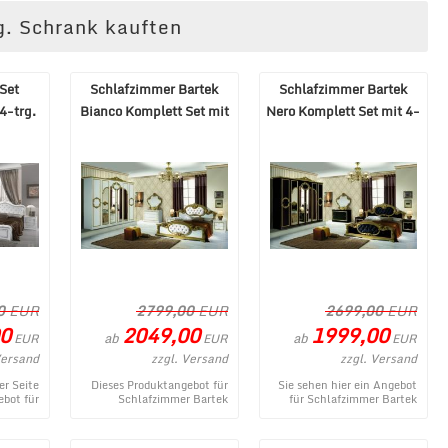
g. Schrank kauften
Set
Schlafzimmer Bartek
Schlafzimmer Bartek
4-trg.
Bianco Komplett Set mit
Nero Komplett Set mit 4-
200
6-trg. Schrank
trg. Schrank
0
EUR
2799,00
EUR
2699,00
EUR
0
2049,00
1999,00
ab
ab
EUR
EUR
EUR
Versand
zzgl. Versand
zzgl. Versand
er Seite
Dieses Produktangebot für
Sie sehen hier ein Angebot
ebot für
Schlafzimmer Bartek
für Schlafzimmer Bartek
ristina
Bianco Komplett Set mit 6-
Nero Komplett Set mit 4-
rank ...
trg. Schrank entstammt aus
trg. Schrank aus dem viel ...
d ...