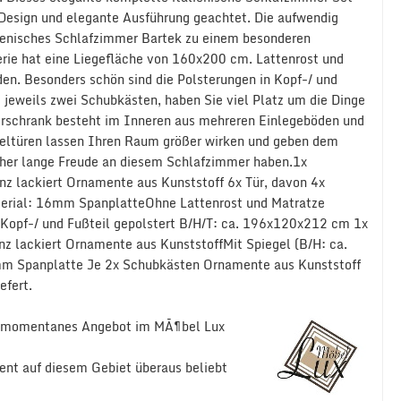
s Design und elegante Ausführung geachtet. Die aufwendig
alienisches Schlafzimmer Bartek zu einem besonderen
Serie hat eine Liegefläche von 160x200 cm. Lattenrost und
den. Besonders schön sind die Polsterungen in Kopf-/ und
eweils zwei Schubkästen, haben Sie viel Platz um die Dinge
derschrank besteht im Inneren aus mehreren Einlegeböden und
egeltüren lassen Ihren Raum größer wirken und geben dem
icher lange Freude an diesem Schlafzimmer haben.1x
z lackiert Ornamente aus Kunststoff 6x Tür, davon 4x
erial: 16mm SpanplatteOhne Lattenrost und Matratze
Kopf-/ und Fußteil gepolstert B/H/T: ca. 196x120x212 cm 1x
lackiert Ornamente aus KunststoffMit Spiegel (B/H: ca.
 Spanplatte Je 2x Schubkästen Ornamente aus Kunststoff
efert.
ein momentanes Angebot im MÃ¶bel Lux
ent auf diesem Gebiet überaus beliebt