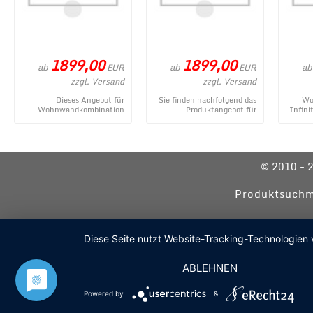
1899,00
1899,00
ab
ab
ab
EUR
EUR
zzgl. Versand
zzgl. Versand
Dieses Angebot für
Sie finden nachfolgend das
Wo
Wohnwandkombination
Produktangebot für
Infini
Infinity 2.0 8-teilig Lava
Wohnwandkombination
Lav
Mercure NB entstammt aus
Infinity 2.0 8-teilig Argilla
gegenwä
dem Onlin ...
Eich ...
© 2010 - 
Produktsuchm
Diese Seite nutzt Website-Tracking-Technologien 
ABLEHNEN
Powered by
&