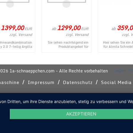
1399,00
1299,00
359,0
ab
ab
EUR
EUR
zzgl. Versand
zzgl. Versand
zzgl. 
hnwandkombination
Sie sehen nachfolgend ein
Hier sehen Sie ein
ty 2.0 7-teilig Argilla
Produktangebot für
für Almila Schreibt
a Mercure NB ist ein
Wohnwandkombination
Hochbetten Groß N
rtiges Produkt im ...
Infinity 2.0 7-teilig Ardesia
aus dem vielseit
Gesso ...
2026 1a-schnaeppchen.com - Alle Rechte vorbehalten
Cookie-Ei
/
/
/
aschine
Impressum
Datenschutz
Social Media
von Dritten, um ihre Dienste anzubieten, stetig zu verbessern und
AKZEPTIEREN