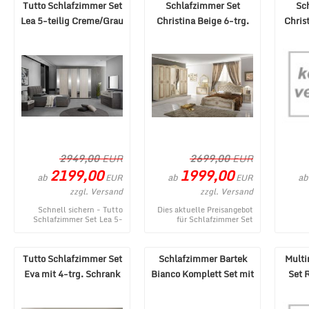
Tutto Schlafzimmer Set
Schlafzimmer Set
Sc
Lea 5-teilig Creme/Grau
Christina Beige 6-trg.
Chris
180x200 cm
Schrank 160x200
Sc
2949,00
EUR
2699,00
EUR
2199,00
1999,00
ab
ab
ab
EUR
EUR
zzgl. Versand
zzgl. Versand
Schnell sichern - Tutto
Dies aktuelle Preisangebot
Schlafzimmer Set Lea 5-
für Schlafzimmer Set
teilig Creme/Grau 180x200
Christina Beige 6-trg.
Schlaf
cm - ein topaktuelles Produ
Schrank 160x200 stammt
B
...
aus de ...
16
Tutto Schlafzimmer Set
Schlafzimmer Bartek
Mult
Eva mit 4-trg. Schrank
Bianco Komplett Set mit
Set 
160x200
4-trg. Schrank
Schr