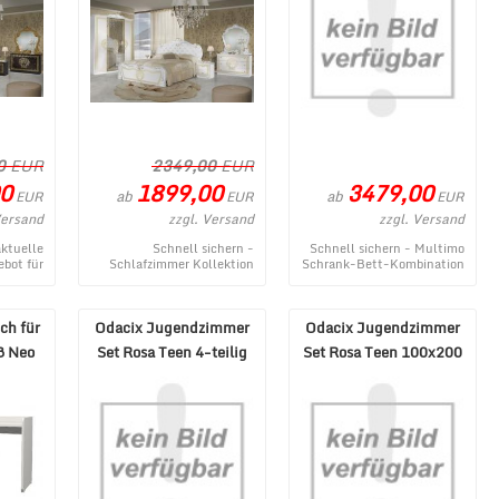
0
EUR
2349,00
EUR
0
1899,00
3479,00
ab
ab
EUR
EUR
EUR
Versand
zzgl. Versand
zzgl. Versand
aktuelle
Schnell sichern -
Schnell sichern - Multimo
bot für
Schlafzimmer Kollektion
Schrank-Bett-Kombination
lektion
Vilma Schrank 4-trg
Sliding Suit Milano
 6-trg.
Weiß/Gold - ein
140x200 - ein topaktuelles
 aus ...
momentanes Produkt aus ...
Pr ...
ch für
Odacix Jugendzimmer
Odacix Jugendzimmer
ß Neo
Set Rosa Teen 4-teilig
Set Rosa Teen 100x200
100x200 cm
cm