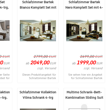
Set
Schlafzimmer Bartek
Schlafzimmer Bartek
4-trg.
Bianco Komplett Set mit
Nero Komplett Set mit 4-
200
6-trg. Schrank
trg. Schrank
0
EUR
2799,00
EUR
2699,00
EUR
0
2049,00
1999,00
ab
ab
EUR
EUR
EUR
Versand
zzgl. Versand
zzgl. Versand
er Seite
Dieses Produktangebot für
Sie sehen hier ein Angebot
ebot für
Schlafzimmer Bartek
für Schlafzimmer Bartek
ristina
Bianco Komplett Set mit 6-
Nero Komplett Set mit 4-
rank ...
trg. Schrank entstammt aus
trg. Schrank aus dem viel ...
d ...
lektion
Schlafzimmer Kollektion
Multimo Schrank-Bett-
-trg.
Vilma Schrank 4-trg
Kombination Sliding Suit
Weiß/Gold
Milano 140x200