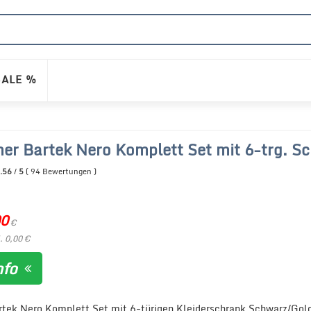
SALE %
er Bartek Nero Komplett Set mit 6-trg. S
.56
/
5
(
94
Bewertungen
)
00
€
. 0,00 €
nfo
tek Nero Komplett Set mit 6-türigen Kleiderschrank Schwarz/Gold