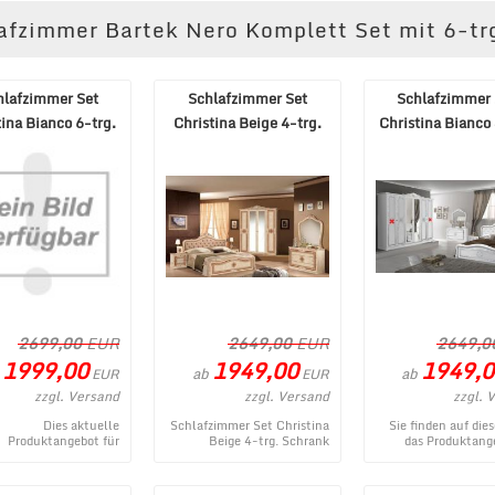
lafzimmer Bartek Nero Komplett Set mit 6-tr
hlafzimmer Set
Schlafzimmer Set
Schlafzimmer 
tina Bianco 6-trg.
Christina Beige 4-trg.
Christina Bianco 
hrank 160x200
Schrank 160x200
Schrank 160x
2699,00
EUR
2649,00
EUR
2649,0
1999,00
1949,00
1949,0
ab
ab
EUR
EUR
zzgl. Versand
zzgl. Versand
zzgl. 
Dies aktuelle
Schlafzimmer Set Christina
Sie finden auf dies
Produktangebot für
Beige 4-trg. Schrank
das Produktang
zimmer Set Christina
160x200 - ein aktuelles
Schlafzimmer Set Ch
ianco 6-trg. Schrank
Produkt aus dem MÃ¶bel
Bianco 4-trg. Sch
0x200 entstammt ...
Lux ...