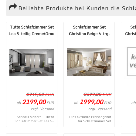
Beliebte Produkte bei Kunden die Sch
Tutto Schlafzimmer Set
Schlafzimmer Set
Sc
Lea 5-teilig Creme/Grau
Christina Beige 6-trg.
Chris
180x200 cm
Schrank 160x200
Sc
2949,00
EUR
2699,00
EUR
2199,00
1999,00
ab
ab
ab
EUR
EUR
zzgl. Versand
zzgl. Versand
Schnell sichern - Tutto
Dies aktuelle Preisangebot
Schlafzimmer Set Lea 5-
für Schlafzimmer Set
teilig Creme/Grau 180x200
Christina Beige 6-trg.
Schlaf
cm - ein topaktuelles Produ
Schrank 160x200 stammt
B
...
aus de ...
16