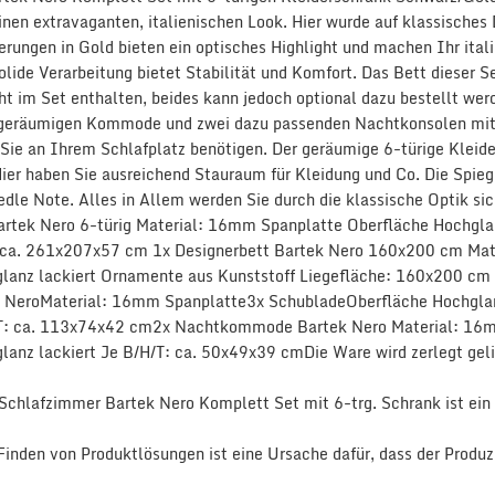
inen extravaganten, italienischen Look. Hier wurde auf klassische
ierungen in Gold bieten ein optisches Highlight und machen Ihr it
olide Verarbeitung bietet Stabilität und Komfort. Das Bett dieser 
ht im Set enthalten, beides kann jedoch optional dazu bestellt wer
r geräumigen Kommode und zwei dazu passenden Nachtkonsolen mit j
e Sie an Ihrem Schlafplatz benötigen. Der geräumige 6-türige Klei
Hier haben Sie ausreichend Stauraum für Kleidung und Co. Die Spi
edle Note. Alles in Allem werden Sie durch die klassische Optik s
artek Nero 6-türig Material: 16mm Spanplatte Oberfläche Hochglan
 ca. 261x207x57 cm 1x Designerbett Bartek Nero 160x200 cm Mat
lanz lackiert Ornamente aus Kunststoff Liegefläche: 160x200 cm 
eroMaterial: 16mm Spanplatte3x SchubladeOberfläche Hochglanz 
: ca. 113x74x42 cm2x Nachtkommode Bartek Nero Material: 16mm
lanz lackiert Je B/H/T: ca. 50x49x39 cmDie Ware wird zerlegt geli
- Schlafzimmer Bartek Nero Komplett Set mit 6-trg. Schrank ist 
inden von Produktlösungen ist eine Ursache dafür, dass der Produz