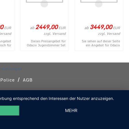
0
2449,00
3449,00
ab
ab
EUR
EUR
EUR
Versand
zzgl. Versand
zzgl. Versand
 Angebot
Dieses Preisangebot für
Sie sehen auf dieser Seite
isch für
Odacix Jugendzimmer Set
ein Angebot für Odacix
eo Grau
Rosa Teen 4-teilig 100x200
Jugendzimmer Set Rosa
igen ...
cm stammt aus dem
Teen 100x200 cm aus dem
MÃ¶bel ...
umfa ...
nstellungen
/
 Police
AGB
 Werbung entsprechend den Interessen der Nutzer anzuzeigen.
MEHR