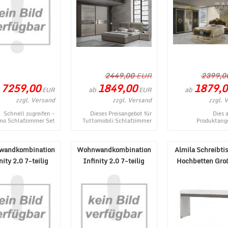
2449,00
EUR
2399,0
7259,00
1849,00
1879,0
ab
ab
EUR
EUR
zzgl. Versand
zzgl. Versand
zzgl. 
Schnell zugreifen -
Dieses Preisangebot für
Dies 
mo Schlafzimmer Set
Tuttomobili Schlafzimmer
Produktange
Royals mit Sofa &
Set Agata 4-teilig 180x200
Schlafzimmer Kol
kbett 160x200 - ein
cm stammt aus dem Intern
Vilma Schwarz
aktuell ...
...
Schrank entstammt
wandkombination
Wohnwandkombination
Almila Schreibtis
nity 2.0 7-teilig
Infinity 2.0 7-teilig
Hochbetten Gro
 Lava Mercure N ...
Ardesia Gesso Piombo
Grau