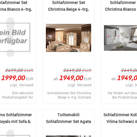
hlafzimmer Set
Schlafzimmer Set
Schlafzimmer 
tina Bianco 6-trg.
Christina Beige 4-trg.
Christina Bianco 
hrank 160x200
Schrank 160x200
Schrank 160x
2699,00
EUR
2649,00
EUR
2649,0
1999,00
1949,00
1949,0
ab
ab
EUR
EUR
zzgl. Versand
zzgl. Versand
zzgl. 
Dies aktuelle
Schlafzimmer Set Christina
Sie finden auf dies
Produktangebot für
Beige 4-trg. Schrank
das Produktang
zimmer Set Christina
160x200 - ein aktuelles
Schlafzimmer Set Ch
ianco 6-trg. Schrank
Produkt aus dem MÃ¶bel
Bianco 4-trg. Sch
0x200 entstammt ...
Lux ...
imo Schlafzimmer
Tuttomobili
Schlafzimmer Kol
Royals mit Sofa &
Schlafzimmer Set Agata
Vilma Schwarz 6
ankbett 160x2 ...
4-teilig 180x200 cm
Schrank