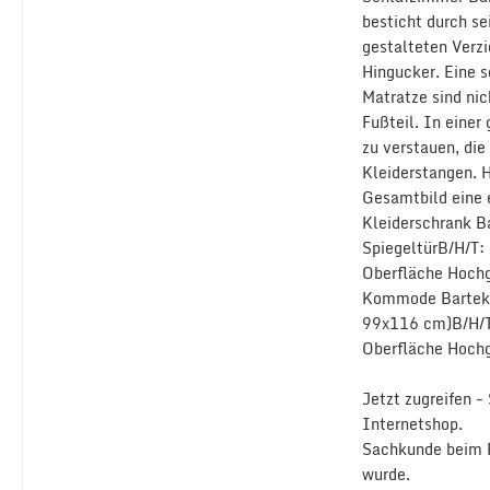
besticht durch se
gestalteten Verz
Hingucker. Eine s
Matratze sind nic
Fußteil. In eine
zu verstauen, di
Kleiderstangen. 
Gesamtbild eine 
Kleiderschrank B
SpiegeltürB/H/T:
Oberfläche Hochg
Kommode Bartek N
99x116 cm)B/H/T
Oberfläche Hochg
Jetzt zugreifen 
Internetshop.
Sachkunde beim F
wurde.