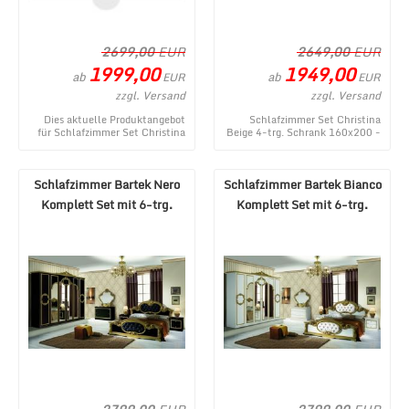
2699,00
EUR
2649,00
EUR
1999,00
1949,00
ab
ab
EUR
EUR
zzgl. Versand
zzgl. Versand
Dies aktuelle Produktangebot
Schlafzimmer Set Christina
für Schlafzimmer Set Christina
Beige 4-trg. Schrank 160x200 -
Bianco 6-trg. Schrank 160x200
ein aktuelles Produkt aus dem
entstammt ...
MÃ¶bel Lux ...
Schlafzimmer Bartek Nero
Schlafzimmer Bartek Bianco
Komplett Set mit 6-trg.
Komplett Set mit 6-trg.
Schrank
Schrank