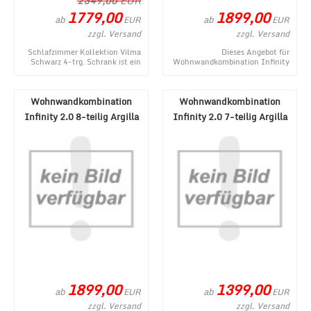
2349,00
EUR
1779,00
1899,00
ab
ab
EUR
EUR
zzgl. Versand
zzgl. Versand
Schlafzimmer Kollektion Vilma
Dieses Angebot für
Schwarz 4-trg. Schrank ist ein
Wohnwandkombination Infinity
neues Angebot aus dem Online-
2.0 8-teilig Lava Mercure NB
Shop von ...
entstammt aus dem Onlin ...
Wohnwandkombination
Wohnwandkombination
Infinity 2.0 8-teilig Argilla
Infinity 2.0 7-teilig Argilla
Eiche/Cadiz NB
Lava Mercure N ...
1899,00
1399,00
ab
ab
EUR
EUR
zzgl. Versand
zzgl. Versand