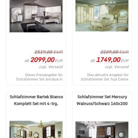
2519,00
EUR
2239,00
EUR
2099,00
1749,00
ab
ab
EUR
EUR
zzgl. Versand
zzgl. Versand
Dieses Preisangebot für
Dies aktuelle Angebot für
Schlafzimmer Set Antalya in
Schlafzimmer Set Tuja Creme
Weiß/Silber 180x200 stammt
mit 6-türigem Schrank stammt
aus dem Webshop von M ...
aus dem Shop von ...
Schlafzimmer Bartek Bianco
Schlafzimmer Set Mercury
Komplett Set mit 4-trg.
Walnuss/Schwarz 160x200
Schrank