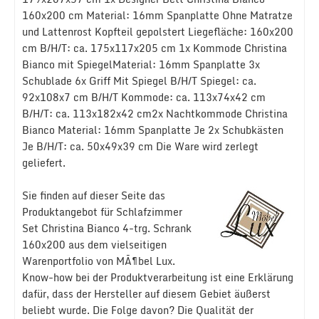
160x200 cm Material: 16mm Spanplatte Ohne Matratze
und Lattenrost Kopfteil gepolstert Liegefläche: 160x200
cm B/H/T: ca. 175x117x205 cm 1x Kommode Christina
Bianco mit SpiegelMaterial: 16mm Spanplatte 3x
Schublade 6x Griff Mit Spiegel B/H/T Spiegel: ca.
92x108x7 cm B/H/T Kommode: ca. 113x74x42 cm
B/H/T: ca. 113x182x42 cm2x Nachtkommode Christina
Bianco Material: 16mm Spanplatte Je 2x Schubkästen
Je B/H/T: ca. 50x49x39 cm Die Ware wird zerlegt
geliefert.
Sie finden auf dieser Seite das
Produktangebot für Schlafzimmer
Set Christina Bianco 4-trg. Schrank
160x200 aus dem vielseitigen
Warenportfolio von MÃ¶bel Lux.
Know-how bei der Produktverarbeitung ist eine Erklärung
dafür, dass der Hersteller auf diesem Gebiet äußerst
beliebt wurde. Die Folge davon? Die Qualität der