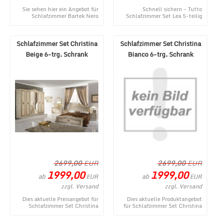
Sie sehen hier ein Angebot für
Schnell sichern - Tutto
Schlafzimmer Bartek Nero
Schlafzimmer Set Lea 5-teilig
Komplett Set mit 4-trg. Schrank
Creme/Grau 180x200 cm - ein
aus dem viel ...
topaktuelles Produ ...
Schlafzimmer Set Christina
Schlafzimmer Set Christina
Beige 6-trg. Schrank
Bianco 6-trg. Schrank
160x200
160x200
2699,00
EUR
2699,00
EUR
1999,00
1999,00
ab
ab
EUR
EUR
zzgl. Versand
zzgl. Versand
Dies aktuelle Preisangebot für
Dies aktuelle Produktangebot
Schlafzimmer Set Christina
für Schlafzimmer Set Christina
Beige 6-trg. Schrank 160x200
Bianco 6-trg. Schrank 160x200