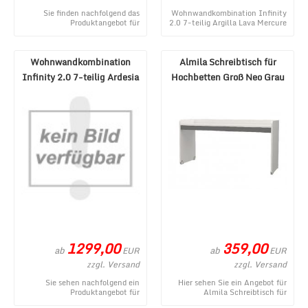
Sie finden nachfolgend das
Wohnwandkombination Infinity
Produktangebot für
2.0 7-teilig Argilla Lava Mercure
Wohnwandkombination Infinity
NB ist ein gegenwärtiges
2.0 8-teilig Argilla Eich ...
Produkt im ...
Wohnwandkombination
Almila Schreibtisch für
Infinity 2.0 7-teilig Ardesia
Hochbetten Groß Neo Grau
Gesso Piombo
1299,00
359,00
ab
ab
EUR
EUR
zzgl. Versand
zzgl. Versand
Sie sehen nachfolgend ein
Hier sehen Sie ein Angebot für
Produktangebot für
Almila Schreibtisch für
Wohnwandkombination Infinity
Hochbetten Groß Neo Grau aus