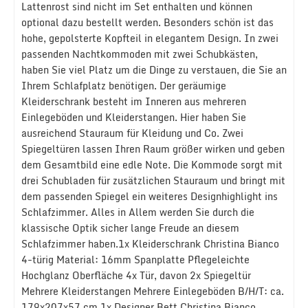
Lattenrost sind nicht im Set enthalten und können
optional dazu bestellt werden. Besonders schön ist das
hohe, gepolsterte Kopfteil in elegantem Design. In zwei
passenden Nachtkommoden mit zwei Schubkästen,
haben Sie viel Platz um die Dinge zu verstauen, die Sie an
Ihrem Schlafplatz benötigen. Der geräumige
Kleiderschrank besteht im Inneren aus mehreren
Einlegeböden und Kleiderstangen. Hier haben Sie
ausreichend Stauraum für Kleidung und Co. Zwei
Spiegeltüren lassen Ihren Raum größer wirken und geben
dem Gesamtbild eine edle Note. Die Kommode sorgt mit
drei Schubladen für zusätzlichen Stauraum und bringt mit
dem passenden Spiegel ein weiteres Designhighlight ins
Schlafzimmer. Alles in Allem werden Sie durch die
klassische Optik sicher lange Freude an diesem
Schlafzimmer haben.1x Kleiderschrank Christina Bianco
4-türig Material: 16mm Spanplatte Pflegeleichte
Hochglanz Oberfläche 4x Tür, davon 2x Spiegeltür
Mehrere Kleiderstangen Mehrere Einlegeböden B/H/T: ca.
179x207x57 cm 1x Designer Bett Christina Bianco