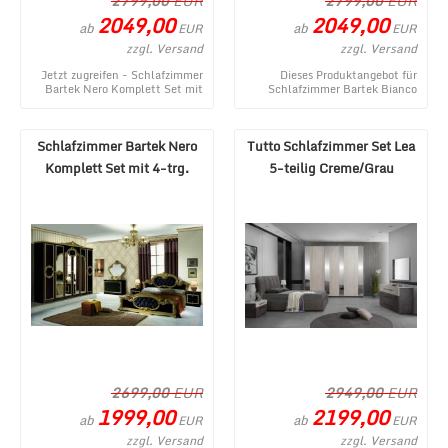
2799,00
EUR
2799,00
EUR
2049,00
2049,00
ab
ab
EUR
EUR
zzgl. Versand
zzgl. Versand
Jetzt zugreifen - Schlafzimmer
Dieses Produktangebot für
Bartek Nero Komplett Set mit
Schlafzimmer Bartek Bianco
6-trg. Schrank ist ein
Komplett Set mit 6-trg. Schrank
momentanes Angebo ...
entstammt aus d ...
Schlafzimmer Bartek Nero
Tutto Schlafzimmer Set Lea
Komplett Set mit 4-trg.
5-teilig Creme/Grau
Schrank
180x200 cm
2699,00
EUR
2949,00
EUR
1999,00
2199,00
ab
ab
EUR
EUR
zzgl. Versand
zzgl. Versand