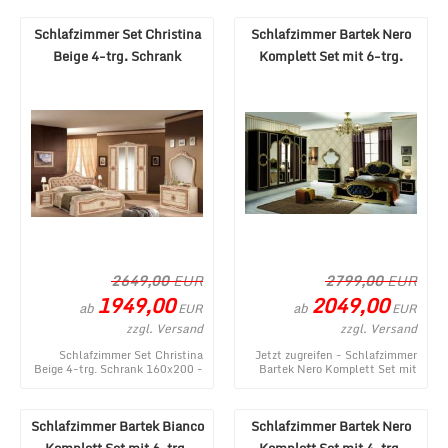
stammt aus de ...
entstammt ...
Schlafzimmer Set Christina
Schlafzimmer Bartek Nero
Beige 4-trg. Schrank
Komplett Set mit 6-trg.
160x200
Schrank
2649,00
EUR
2799,00
EUR
1949,00
2049,00
ab
ab
EUR
EUR
zzgl. Versand
zzgl. Versand
Schlafzimmer Set Christina
Jetzt zugreifen - Schlafzimmer
Beige 4-trg. Schrank 160x200 -
Bartek Nero Komplett Set mit
ein aktuelles Produkt aus dem
6-trg. Schrank ist ein
MÃ¶bel Lux ...
momentanes Angebo ...
Schlafzimmer Bartek Bianco
Schlafzimmer Bartek Nero