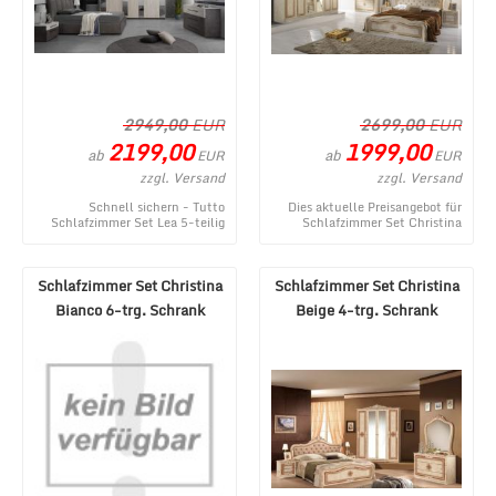
2949,00
EUR
2699,00
EUR
2199,00
1999,00
ab
ab
EUR
EUR
zzgl. Versand
zzgl. Versand
Schnell sichern - Tutto
Dies aktuelle Preisangebot für
Schlafzimmer Set Lea 5-teilig
Schlafzimmer Set Christina
Creme/Grau 180x200 cm - ein
Beige 6-trg. Schrank 160x200
topaktuelles Produ ...
stammt aus de ...
Schlafzimmer Set Christina
Schlafzimmer Set Christina
Bianco 6-trg. Schrank
Beige 4-trg. Schrank
160x200
160x200