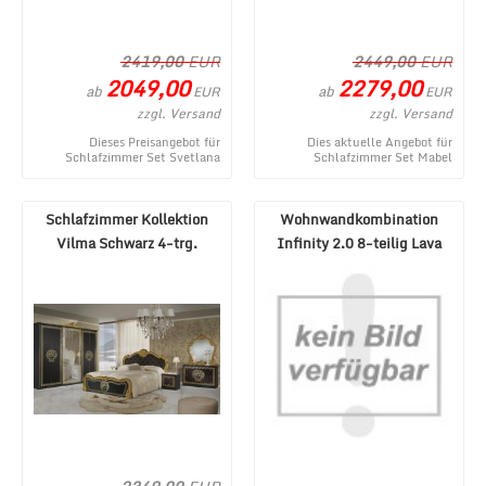
2419,00
EUR
2449,00
EUR
2049,00
2279,00
ab
ab
EUR
EUR
zzgl. Versand
zzgl. Versand
Dieses Preisangebot für
Dies aktuelle Angebot für
Schlafzimmer Set Svetlana
Schlafzimmer Set Mabel
Weiß/Beige 160x200 stammt
160x190 in Weiß stammt aus
aus dem Onlineshop von M ...
dem MÃ¶bel Lux Online Sh ...
Schlafzimmer Kollektion
Wohnwandkombination
Vilma Schwarz 4-trg.
Infinity 2.0 8-teilig Lava
Schrank
Mercure NB