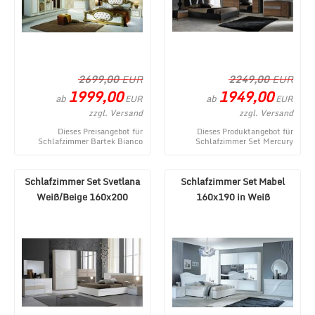
2699,00
EUR
2249,00
EUR
1999,00
1949,00
ab
ab
EUR
EUR
zzgl. Versand
zzgl. Versand
Dieses Preisangebot für
Dieses Produktangebot für
Schlafzimmer Bartek Bianco
Schlafzimmer Set Mercury
Komplett Set mit 4-trg. Schrank
Walnuss/Schwarz 160x200
entstammt aus dem ...
entstammt aus dem Webshop ...
Schlafzimmer Set Svetlana
Schlafzimmer Set Mabel
Weiß/Beige 160x200
160x190 in Weiß