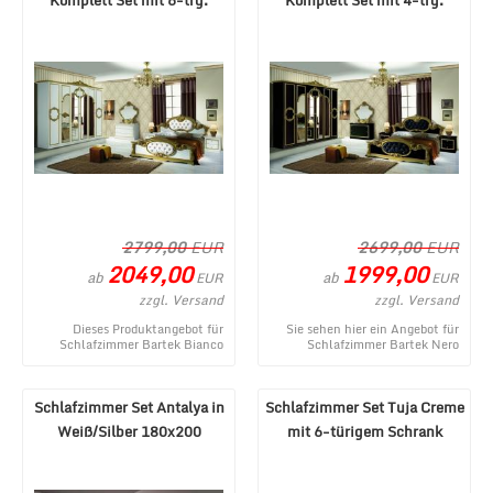
Komplett Set mit 6-trg.
Komplett Set mit 4-trg.
Schrank
Schrank
2799,00
EUR
2699,00
EUR
2049,00
1999,00
ab
ab
EUR
EUR
zzgl. Versand
zzgl. Versand
Dieses Produktangebot für
Sie sehen hier ein Angebot für
Schlafzimmer Bartek Bianco
Schlafzimmer Bartek Nero
Komplett Set mit 6-trg. Schrank
Komplett Set mit 4-trg. Schrank
entstammt aus d ...
aus dem viel ...
Schlafzimmer Set Antalya in
Schlafzimmer Set Tuja Creme
Weiß/Silber 180x200
mit 6-türigem Schrank