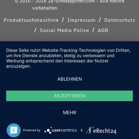
© 2010 - 2026 1a-schnaeppchen.com - Alle Rechte
vorbehalten
Cookie-Einstellungen
/
/
Produktsuchmaschine
Impressum
Datenschutz
/
/
Social Media Police
AGB
Diese Seite nutzt Website-Tracking-Technologien von Dritten,
um ihre Dienste anzubieten, stetig zu verbessern und
Werbung entsprechend den Interessen der Nutzer
anzuzeigen.
ABLEHNEN
AKZEPTIEREN
MEHR
Powered by
&