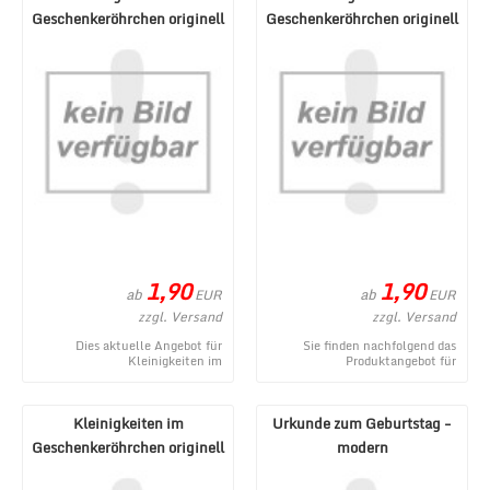
Geschenkeröhrchen originell
Geschenkeröhrchen originell
verpacken - Gegenmi ...
verpacken - Wunderm ...
1,90
1,90
ab
ab
EUR
EUR
zzgl. Versand
zzgl. Versand
Dies aktuelle Angebot für
Sie finden nachfolgend das
Kleinigkeiten im
Produktangebot für
Geschenkeröhrchen originell
Kleinigkeiten im
verpacken - Gegenmittel stamm
Geschenkeröhrchen originell
...
verpacken ...
Kleinigkeiten im
Urkunde zum Geburtstag -
Geschenkeröhrchen originell
modern
verpacken - Erste H ...