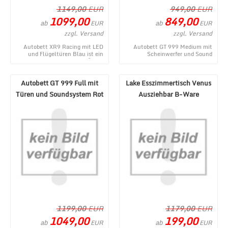
1149,00
EUR
949,00
EUR
1099,00
849,00
ab
ab
EUR
EUR
zzgl. Versand
zzgl. Versand
Autobett XR9 Racing mit LED
Autobett GT 999 Medium mit
und Flügeltüren Blau ist ein
Scheinwerfer und Sound
aktuelles Produkt im MÃ¶bel
Schwarz - ein topaktuelles
Lux Onlineshop ...
Produktangebot aus dem ...
Autobett GT 999 Full mit
Lake Esszimmertisch Venus
Türen und Soundsystem Rot
Ausziehbar B-Ware
1199,00
EUR
1179,00
EUR
1049,00
199,00
ab
ab
EUR
EUR