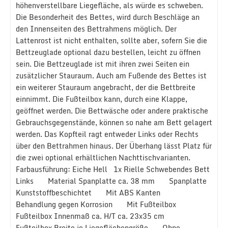
höhenverstellbare Liegefläche, als würde es schweben.
Die Besonderheit des Bettes, wird durch Beschläge an
den Innenseiten des Bettrahmens möglich. Der
Lattenrost ist nicht enthalten, sollte aber, sofern Sie die
Bettzeuglade optional dazu bestellen, leicht zu öffnen
sein. Die Bettzeuglade ist mit ihren zwei Seiten ein
zusätzlicher Stauraum. Auch am Fußende des Bettes ist
ein weiterer Stauraum angebracht, der die Bettbreite
einnimmt. Die Fußteilbox kann, durch eine Klappe,
geöffnet werden. Die Bettwäsche oder andere praktische
Gebrauchsgegenstände, können so nahe am Bett gelagert
werden. Das Kopfteil ragt entweder Links oder Rechts
über den Bettrahmen hinaus. Der Überhang lässt Platz für
die zwei optional erhältlichen Nachttischvarianten.
Farbausführung: Eiche Hell 1x Rielle Schwebendes Bett
Links Material Spanplatte ca. 38 mm Spanplatte
Kunststoffbeschichtet Mit ABS Kanten
Behandlung gegen Korrosion Mit Fußteilbox
Fußteilbox Innenmaß ca. H/T ca. 23x35 cm
Fußteilbox Breite je Liegeflächengröße Ohne