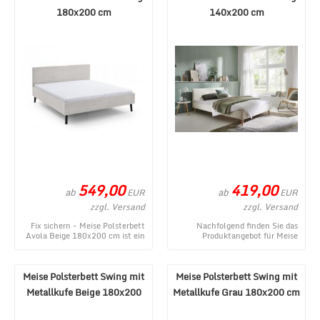
180x200 cm
140x200 cm
549,00
419,00
ab
ab
EUR
EUR
zzgl. Versand
zzgl. Versand
Fix sichern - Meise Polsterbett
Nachfolgend finden Sie das
Avola Beige 180x200 cm ist ein
Produktangebot für Meise
aktuelles Produktangebot aus
Polsterbett Wicki Beige
dem MÃ¶b ...
140x200 cm aus dem vielf ...
Meise Polsterbett Swing mit
Meise Polsterbett Swing mit
Metallkufe Beige 180x200
Metallkufe Grau 180x200 cm
cm