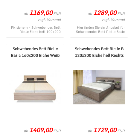
1169,00
1289,00
ab
ab
EUR
EUR
zzgl. Versand
zzgl. Versand
Fix sichern - Schwebendes Bett
Hier finden Sie ein Angebot für
Rielle Eiche hell 100x200
Schwebendes Bett Rielle Basic
Kopfteil rechts ist ein
160x190 Eiche Braun aus dem
topaktuelles Produk ...
umfangreic ...
Schwebendes Bett Rielle
Schwebendes Bett Rielle B
Basic 160x200 Eiche Weiß
120x200 Eiche hell Rechts
1409,00
1729,00
ab
ab
EUR
EUR