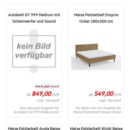
Creme/Grau 180x200 cm - ein
660 Roadster mit Flügeltüren
topaktuelles Produ ...
und Beleuchtu ...
Autobett GT 999 Medium mit
Meise Polsterbett Empire
Scheinwerfer und Sound
Ocker 180x200 cm
Weiß
949,00
EUR
849,00
549,00
ab
ab
EUR
EUR
zzgl. Versand
zzgl. Versand
Dies aktuelle Angebot für
Sie sehen hier ein Angebot für
Autobett GT 999 Medium mit
Meise Polsterbett Empire Ocker
Scheinwerfer und Sound Weiß
180x200 cm aus dem
entstammt aus dem W ...
umfangreichen Waren ...
Meise Polsterbett Avola Beige
Meise Polsterbett Wicki Beige