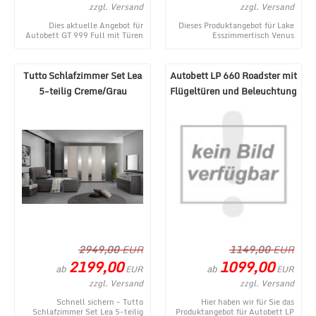
zzgl. Versand
zzgl. Versand
Dies aktuelle Angebot für
Dieses Produktangebot für Lake
Autobett GT 999 Full mit Türen
Esszimmertisch Venus
und Soundsystem Rot
Ausziehbar B-Ware entstammt
entstammt aus dem MÃ¶be ...
aus dem MÃ¶bel Lux W ...
Tutto Schlafzimmer Set Lea
Autobett LP 660 Roadster mit
5-teilig Creme/Grau
Flügeltüren und Beleuchtung
180x200 cm
Weiß
2949,00
EUR
1149,00
EUR
2199,00
1099,00
ab
ab
EUR
EUR
zzgl. Versand
zzgl. Versand
Schnell sichern - Tutto
Hier haben wir für Sie das
Schlafzimmer Set Lea 5-teilig
Produktangebot für Autobett LP