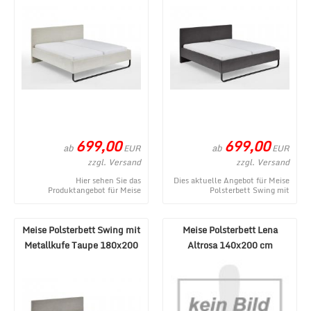
699,00
699,00
ab
ab
EUR
EUR
zzgl. Versand
zzgl. Versand
Hier sehen Sie das
Dies aktuelle Angebot für Meise
Produktangebot für Meise
Polsterbett Swing mit
Polsterbett Swing mit
Metallkufe Grau 180x200 cm
Metallkufe Beige 180x200 cm
entstammt aus dem O ...
aus de ...
Meise Polsterbett Swing mit
Meise Polsterbett Lena
Metallkufe Taupe 180x200
Altrosa 140x200 cm
cm