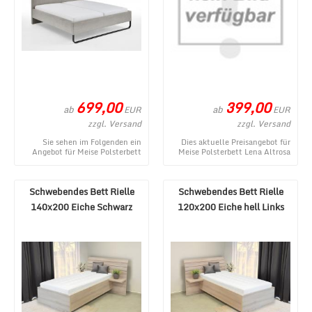
699,00
399,00
ab
ab
EUR
EUR
zzgl. Versand
zzgl. Versand
Sie sehen im Folgenden ein
Dies aktuelle Preisangebot für
Angebot für Meise Polsterbett
Meise Polsterbett Lena Altrosa
Swing mit Metallkufe Taupe
140x200 cm stammt aus dem
180x200 cm aus d ...
Shop von MÃ¶ ...
Schwebendes Bett Rielle
Schwebendes Bett Rielle
140x200 Eiche Schwarz
120x200 Eiche hell Links
Rechts