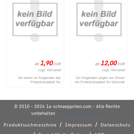
1,90
12,00
ab
ab
EUR
EUR
zzgl. Versand
zzgl. Versand
Sie sehen im Folgenden das
Im Folgenden zeigen wir Ihnen
Produktangebot für
ein Produktangebot für Urkunde
Kleinigkeiten im
zum Geburtstag - modern aus
Geschenkeröhrchen originell
dem umfangr ...
verpacken ...
© 2010 - 2026 1a-schnaeppchen.com - Alle Rechte
vorbehalten
Cookie-Einstellungen
/
/
Produktsuchmaschine
Impressum
Datenschutz