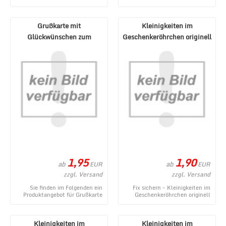
Bett Rielle 180x200 Eiche
Angebot aus dem Webshop von
Schwarz aus dem ...
1a-Geschenk ...
Grußkarte mit
Kleinigkeiten im
Glückwünschen zum
Geschenkeröhrchen originell
Geburtstag oder für
verpacken - Pecunia ...
verschiedene ...
1,95
1,90
ab
ab
EUR
EUR
zzgl. Versand
zzgl. Versand
Sie finden im Folgenden ein
Fix sichern - Kleinigkeiten im
Produktangebot für Grußkarte
Geschenkeröhrchen originell
mit Glückwünschen zum
verpacken - Pecunia donum -
Geburtstag oder für v ...
ein neues Pro ...
Kleinigkeiten im
Kleinigkeiten im